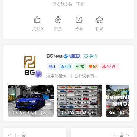
喜欢就支持一下吧
点赞
0
赞赏
分享
收藏
BGreat
关注
4
300
28
52
4.2W+
这家伙很懒，什么都没有写...
【🔥限时免费】【🔥超高质模组】2022 奥迪 A4/S4/RS4 Avant 2.61
【🔥190+车辆&地图】BeamNG整合包
上一篇
下一篇