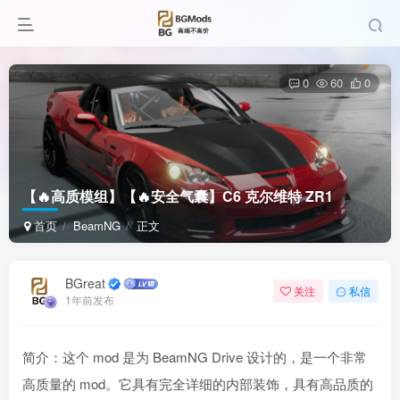
0
60
0
【🔥高质模组】【🔥安全气囊】C6 克尔维特 ZR1
首页
BeamNG
正文
BGreat
关注
私信
1年前发布
简介：这个 mod 是为 BeamNG Drive 设计的，是一个非常
高质量的 mod。它具有完全详细的内部装饰，具有高品质的