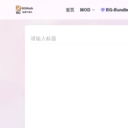
首页
MOD
BG-Bund