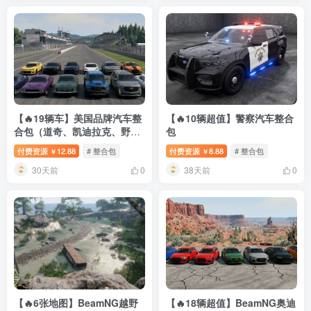
【🔥19辆车】美国品牌汽车整
【🔥10辆超值】警察汽车整合
合包（道奇、凯迪拉克、野
包
马、福特、科尔维特等）
付费资源
12.88
# 整合包
付费资源
8.88
# 整合包
￥
￥
30天前
38天前
0
0
【🔥6张地图】BeamNG越野
【🔥18辆超值】BeamNG奥迪