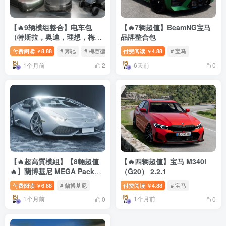
【🔥9辆模组整合】电车包
【🔥7辆超值】BeamNG宝马
（特斯拉，奥迪，理想，梅赛
品牌整合包
德斯）
付费阅读
8.88
# 奔驰
# 梅赛德斯
# 奥迪
付费阅读
4.88
# 宝马
￥
￥
1个月前
6天前
2
0
【🔥超高質模組】【8輛超值
【🔥四辆超值】宝马 M340i
🔥】蘭博基尼 MEGA Pack
（G20） 2.2.1
1.0
付费阅读
6.88
# 蘭博基尼
付费阅读
4.88
# 宝马
￥
￥
1个月前
1个月前
0
0