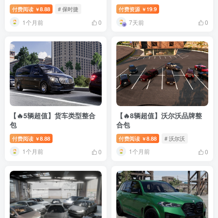
付费阅读
8.88
# 保时捷
付费资源
19.9
￥
￥
1个月前
7天前
0
0
【🔥5辆超值】货车类型整合
【🔥8辆超值】沃尔沃品牌整
包
合包
付费阅读
8.88
付费阅读
8.88
# 沃尔沃
￥
￥
1个月前
1个月前
0
0