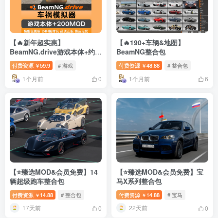
【🔥新年超实惠】
【🔥190+车辆&地图】
BeamNG.drive游戏本体+约
BeamNG整合包
200辆汽车整合包
付费资源
59.9
# 游戏
付费资源
48.88
# 整合包
￥
￥
1个月前
1个月前
0
6
【⭐臻选MOD&会员免费】14
【⭐臻选MOD&会员免费】宝
辆超级跑车整合包
马X系列整合包
付费资源
14.88
# 整合包
付费资源
14.88
# 宝马
￥
￥
17天前
22天前
0
0