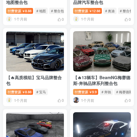
地图整合包
品牌汽车整合包
付费资源
8.88
# 地图
# 整合包
付费资源
12.88
# 奥迪
# 整合包
￥
￥
1个月前
1个月前
0
0
【🔥高质模组】宝马品牌整合
【🔥13辆车】BeamNG梅赛德
包
斯-奔驰品牌系列整合包
付费资源
8.88
# 宝马
付费资源
9.9
# 奔驰
# 梅赛德斯
￥
￥
1个月前
1个月前
0
0