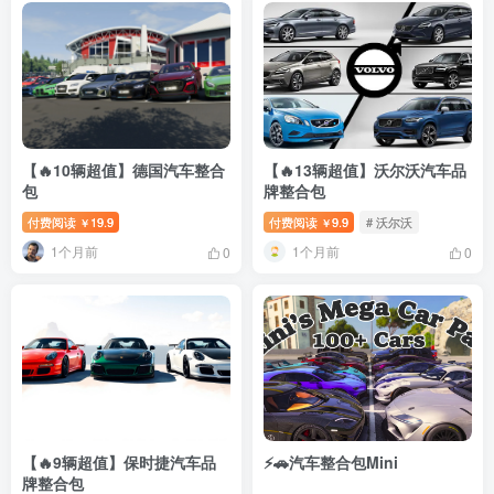
【🔥10辆超值】德国汽车整合
【🔥13辆超值】沃尔沃汽车品
包
牌整合包
付费阅读
19.9
付费阅读
9.9
# 沃尔沃
￥
￥
1个月前
1个月前
0
0
【🔥9辆超值】保时捷汽车品
⚡🚗汽车整合包Mini
牌整合包