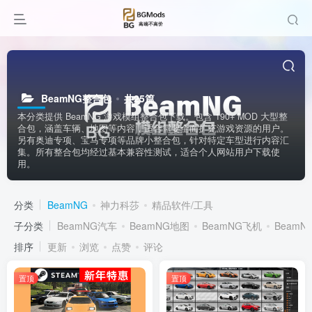
BeamNG整合包
共25篇
本分类提供 BeamNG 游戏模组整合包下载。包含 190+ MOD 大型整
合包，涵盖车辆、地图等内容，适合需要全面扩充游戏资源的用户。
另有奥迪专项、宝马专项等品牌小整合包，针对特定车型进行内容汇
集。所有整合包均经过基本兼容性测试，适合个人网站用户下载使
用。
分类
BeamNG
神力科莎
精品软件/工具
子分类
BeamNG汽车
BeamNG地图
BeamNG飞机
BeamN
排序
更新
浏览
点赞
评论
置顶
置顶