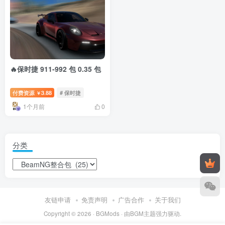
🔥保时捷 911-992 包 0.35 包
付费资源
3.88
# 保时捷
￥
1个月前
0
分类
友链申请
免责声明
广告合作
关于我们
Copyright © 2026 ·
BGMods
· 由
BGM主题
强力驱动.