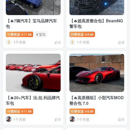
【🔥7辆汽车】宝马品牌汽车
【🔥超高质整合包】BeamNG
包
警车包
付费资源
11.88
# 宝马
付费资源
8.88
￥
￥
1个月前
1个月前
0
0
【🔥20+汽车】法.拉.利品牌汽
【🔥高质模组】小型汽车MOD
车包
整合包 7.0
付费阅读
11.88
付费资源
8.88
￥
￥
1个月前
1个月前
0
0