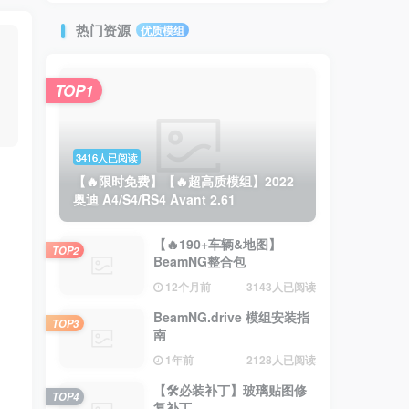
热门资源
优质模组
TOP1
3416人已阅读
【🔥限时免费】【🔥超高质模组】2022
奥迪 A4/S4/RS4 Avant 2.61
【🔥190+车辆&地图】
TOP2
BeamNG整合包
12个月前
3143人已阅读
BeamNG.drive 模组安装指
TOP3
南
1年前
2128人已阅读
【🛠️必装补丁】玻璃贴图修
TOP4
复补丁