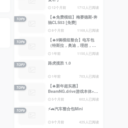
12个月前
1712人已阅读
【🔥免费模组】梅赛德斯-奔
TOP5
驰CLS53 [免费]
8个月前
1168人已阅读
【🔥9辆模组整合】电车包
TOP6
（特斯拉，奥迪，理想，梅
赛德斯）
1年前
1150人已阅读
路虎揽胜 1.0
TOP7
1年前
703人已阅读
【🔥新年超实惠】
TOP8
BeamNG.drive游戏本体+约
200辆汽车整合包
5个月前
602人已阅读
⚡🚗汽车整合包Mini
TOP9
9个月前
425人已阅读