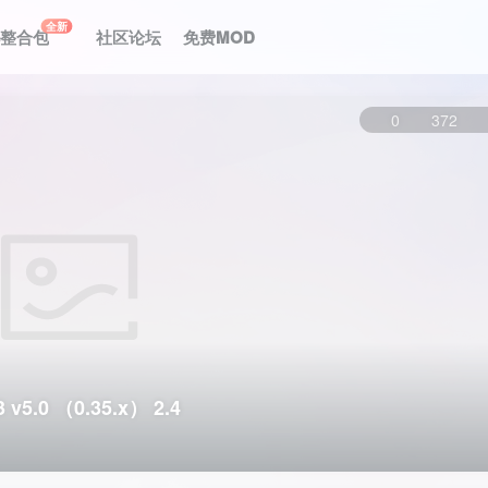
全新
le整合包
社区论坛
免费MOD
0
372
0 （0.35.x） 2.4