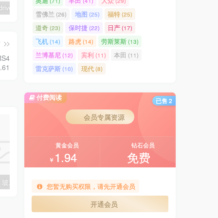
奥迪
丰田
大众
(71)
(41)
(29)
BeamNG.drive 模组安装指南
【🛠️必装补丁】玻璃贴图修复补丁
【🔥9辆模组整合】电车包（特斯拉，奥迪，理想，梅赛德斯）
路虎
雪佛兰
地图
福特
(26)
(25)
(25)
道奇
保时捷
日产
(23)
(22)
(17)
飞机
路虎
劳斯莱斯
(14)
(14)
(13)
篇
兰博基尼
宾利
本田
(12)
(11)
(11)
S4
.61
雷克萨斯
现代
(10)
(8)
付费阅读
已售 2
会员专属资源
黄金会员
钻石会员
1.94
免费
￥
【🛠️必装补丁】玻璃贴图修复补丁
【🔥免费模组】梅赛德斯-奔驰CLS53 [免费]
您暂无购买权限，请先开通会员
开通会员