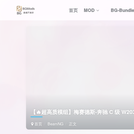
首页
MOD
BG-Bund
【🔥超高质模组】梅赛德斯-奔驰 C 级 W203 v5.
首页
BeamNG
正文