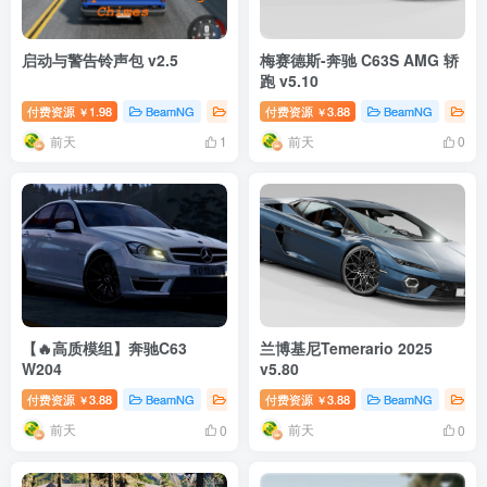
启动与警告铃声包 v2.5
梅赛德斯-奔驰 C63S AMG 轿
跑 v5.10
付费资源
1.98
BeamNG
BeamNG汽车
付费资源
# 启动音
3.88
BeamNG
Be
￥
￥
前天
前天
1
0
【🔥高质模组】奔驰C63
兰博基尼Temerario 2025
W204
v5.80
付费资源
3.88
BeamNG
BeamNG汽车
付费资源
# 奔驰
3.88
BeamNG
Be
￥
￥
前天
前天
0
0