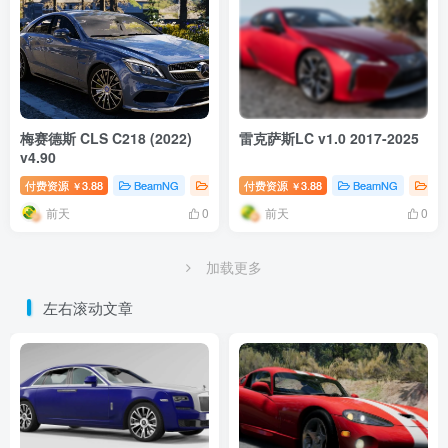
梅赛德斯 CLS C218 (2022)
雷克萨斯LC v1.0 2017-2025
v4.90
付费资源
3.88
BeamNG
BeamNG汽车
付费资源
# 奔驰
3.88
BeamNG
Be
￥
￥
前天
前天
0
0
加载更多
左右滚动文章