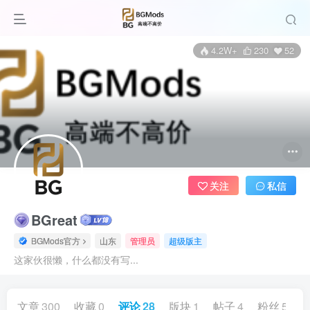
4.2W+
230
52
关注
私信
BGreat
BGMods官方
山东
管理员
超级版主
这家伙很懒，什么都没有写...
文章
300
收藏
0
评论
28
版块
1
帖子
4
粉丝
52