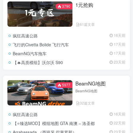
1元抢购
3790
61篇文章
疯狂高速公路
16天前
飞行的Civetta Bolide 飞行汽车
17天前
BeamNG汽车拖车
17天前
【🔥高质模组】沃尔沃 S90
23天前
BeamNG地图
5977
BeamNG地图
32篇文章
疯狂高速公路
16天前
【⭐臻选MOD】模组地图 GTA 南澳 – 洛圣都
22天前
Arrabassada （西班牙 巴塞罗那）
23天前