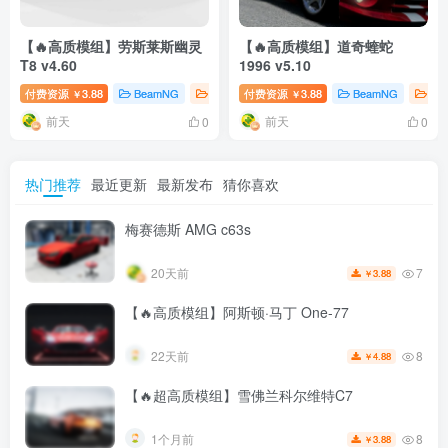
【🔥高质模组】劳斯莱斯幽灵
【🔥高质模组】道奇蝰蛇
T8 v4.60
1996 v5.10
付费资源
3.88
BeamNG
BeamNG汽车
付费资源
# 劳斯莱斯
3.88
BeamNG
Be
￥
￥
前天
前天
0
0
热门推荐
最近更新
最新发布
猜你喜欢
梅赛德斯 AMG c63s
7
20天前
3.88
￥
【🔥高质模组】阿斯顿·马丁 One-77
8
22天前
4.88
￥
【🔥超高质模组】雪佛兰科尔维特C7
8
1个月前
3.88
￥