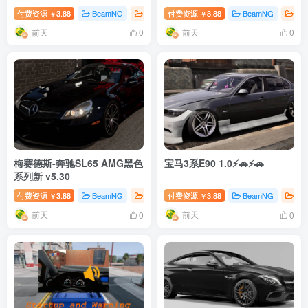
付费资源
3.88
BeamNG
BeamNG汽车
付费资源
# 劳斯莱斯
3.88
BeamNG
Be
￥
￥
前天
前天
0
0
梅赛德斯-奔驰SL65 AMG黑色
宝马3系E90 1.0⚡🚗⚡🚗
系列新 v5.30
付费资源
3.88
BeamNG
BeamNG汽车
付费资源
# 奔驰
3.88
BeamNG
Be
￥
￥
前天
前天
0
0