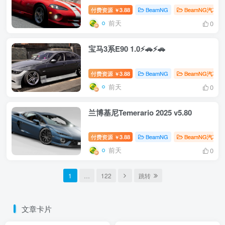
付费资源
3.88
BeamNG
BeamNG汽车
￥
前天
0
宝马3系E90 1.0⚡🚗⚡🚗
付费资源
3.88
BeamNG
BeamNG汽车
￥
前天
0
兰博基尼Temerario 2025 v5.80
付费资源
3.88
BeamNG
BeamNG汽车
￥
前天
0
1
…
122
跳转
文章卡片