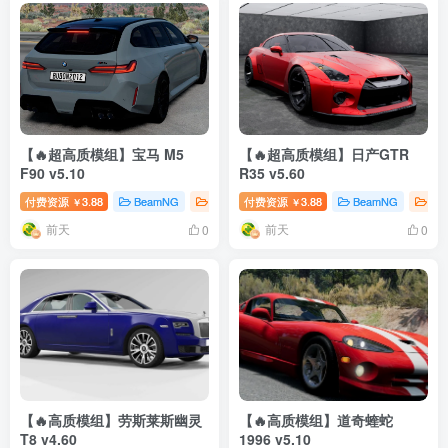
【🔥超高质模组】宝马 M5
【🔥超高质模组】日产GTR
F90 v5.10
R35 v5.60
付费资源
3.88
BeamNG
BeamNG汽车
付费资源
# 宝马
3.88
BeamNG
Be
￥
￥
前天
前天
0
0
【🔥高质模组】劳斯莱斯幽灵
【🔥高质模组】道奇蝰蛇
T8 v4.60
1996 v5.10