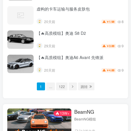
虚构的卡车运输与服务皮肤包
8
20天前
1.98
￥
【🔥高质模组】奥迪 S8 D2
9
29天前
3.88
￥
【🔥高质模组】奥迪A6 Avant 先锋派
9
20天前
4.88
￥
1
…
122
跳转
BeamNG
13W+
BeamNG模组
712篇文章