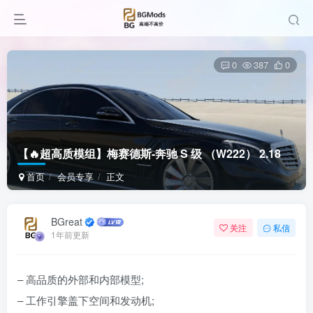
0
387
0
【🔥超高质模组】梅赛德斯-奔驰 S 级 （W222） 2.18
首页
会员专享
正文
BGreat
关注
私信
1年前更新
– 高品质的外部和内部模型;
– 工作引擎盖下空间和发动机;