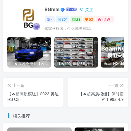
BGreat
关注
4
301
28
52
4.1W+
这家伙很懒，什么都没有写...
【🔥限时免费】【🔥超高质模组】2022 奥迪 A4/S4/RS4 Avant 2.61
【🔥190+车辆&地图】BeamNG整合包
上一篇
下一篇
【🔥超高质模组】2023 奥迪
【🔥超高质模组】保时捷
RS Q8
911 992 4.9
相关推荐