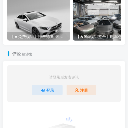
【🔥免费模组】梅赛德斯-奔驰CLS53 [免费]
【🔥9辆模组整合】电车包（
评论
抢沙发
请登录后发表评论
登录
注册