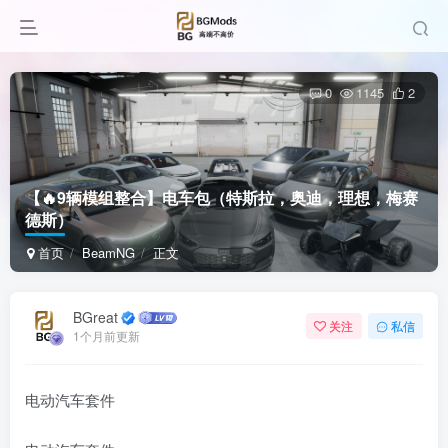
0
1145
2
【🔥9辆模组整合】电车包（特斯拉，奥迪，理想，梅赛
德斯）
首页
BeamNG
正文
BGreat
关注
私信
1个月前更新
电动汽车套件