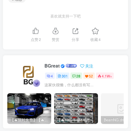
喜欢就支持一下吧
点赞
2
赞赏
分享
收藏
4
BGreat
关注
4
301
28
52
4.1W+
这家伙很懒，什么都没有写...
【🔥限时免费】【🔥超高质模组】2022 奥迪 A4/S4/RS4 Avant 2.61
【🔥190+车辆&地图】BeamNG整合包