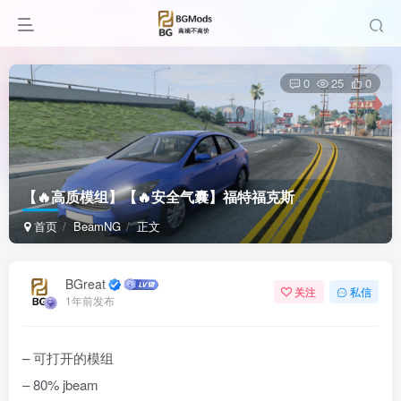
0
25
0
【🔥高质模组】【🔥安全气囊】福特福克斯
首页
BeamNG
正文
BGreat
关注
私信
1年前发布
– 可打开的模组
– 80% jbeam