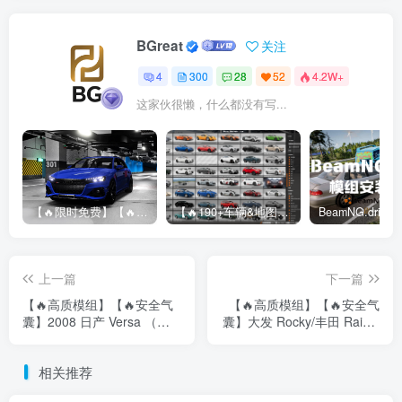
BGreat
关注
4
300
28
52
4.2W+
这家伙很懒，什么都没有写...
【🔥限时免费】【🔥超高质模组】2022 奥迪 A4/S4/RS4 Avant 2.61
【🔥190+车辆&地图】BeamNG整合包
上一篇
下一篇
【🔥高质模组】【🔥安全气
【🔥高质模组】【🔥安全气
囊】2008 日产 Versa （掀
囊】大发 Rocky/丰田 Raize/
背车）
斯巴鲁 Rex
相关推荐