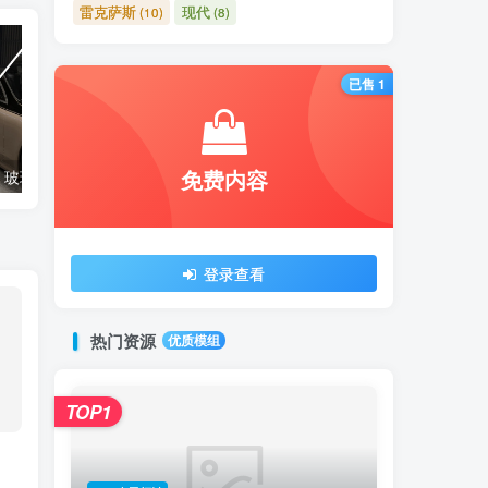
雷克萨斯
现代
(10)
(8)
已售 1
免费内容
【🛠️必装补丁】玻璃贴图修复补丁
【🔥免费模组】梅赛德斯-奔驰CLS53 [免费]
登录查看
热门资源
优质模组
TOP1