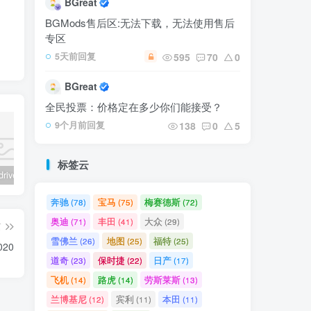
BGreat
BGMods售后区:无法下载，无法使用售后
专区
595
70
0
5天前回复
BGreat
全民投票：价格定在多少你们能接受？
138
0
5
9个月前回复
标签云
BeamNG.drive 模组安装指南
【🛠️必装补丁】玻璃贴图修复补丁
【🔥9辆模组整合】电车包（特斯拉，奥迪，理想，梅赛德斯）
路虎
奔驰
宝马
梅赛德斯
(78)
(75)
(72)
奥迪
丰田
大众
(71)
(41)
(29)
篇
雪佛兰
地图
福特
(26)
(25)
(25)
020
道奇
保时捷
日产
(23)
(22)
(17)
飞机
路虎
劳斯莱斯
(14)
(14)
(13)
兰博基尼
宾利
本田
(12)
(11)
(11)