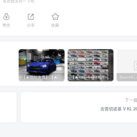
喜欢就支持一下吧
赞赏
分享
收藏
【🔥限时免费】【🔥超高质模组】2022 奥迪 A4/S4/RS4 Avant 2.61
【🔥190+车辆&地图】BeamNG整合包
下一
吉普切诺基 V KL 2