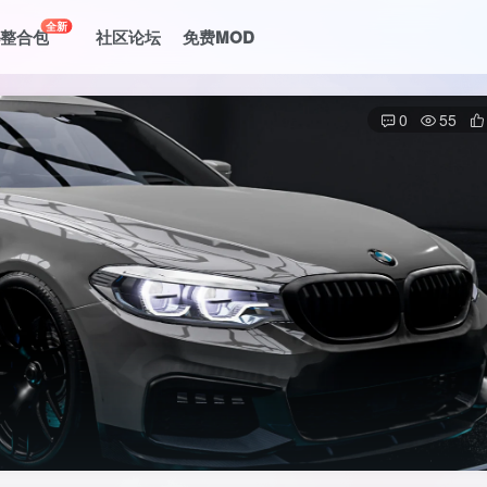
全新
le整合包
社区论坛
免费MOD
0
55