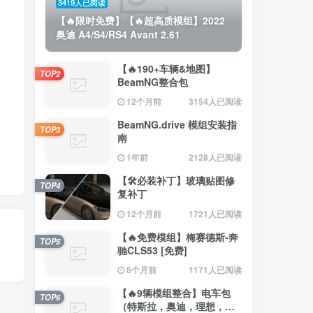
3419人已阅读
【🔥限时免费】【🔥超高质模组】2022
奥迪 A4/S4/RS4 Avant 2.61
【🔥190+车辆&地图】
TOP2
BeamNG整合包
12个月前
3154人已阅读
BeamNG.drive 模组安装指
TOP3
南
1年前
2128人已阅读
【🛠️必装补丁】玻璃贴图修
TOP4
复补丁
12个月前
1721人已阅读
【🔥免费模组】梅赛德斯-奔
TOP5
驰CLS53 [免费]
8个月前
1171人已阅读
【🔥9辆模组整合】电车包
TOP6
（特斯拉，奥迪，理想，梅