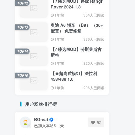
【⭐臻选MOD】路虎 Rangr
TOP12
Rover 2024 1.8
1年前
354人已阅读
奥迪 A6 轿车 （B9） （30+
TOP13
配置） 免费修复
1年前
336人已阅读
【⭐臻选MOD】劳斯莱斯古
TOP14
斯特
1年前
320人已阅读
【🔥超高质模组】法拉利
TOP15
458/488 1.0
1年前
296人已阅读
用户粉丝排行榜
BGreat
52
已加入本站511天