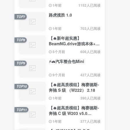
赛德斯）
1年前
1152人已阅读
路虎揽胜 1.0
TOP7
1年前
703人已阅读
【🔥新年超实惠】
TOP8
BeamNG.drive游戏本体+约
200辆汽车整合包
5个月前
606人已阅读
⚡🚗汽车整合包Mini
TOP9
9个月前
427人已阅读
【🔥超高质模组】梅赛德斯-
TOP10
奔驰 S 级 （W222） 2.18
1年前
390人已阅读
【🔥超高质模组】梅赛德斯-
TOP11
奔驰 C 级 W203 v5.0
（0.35.x） 2.4
1年前
377人已阅读