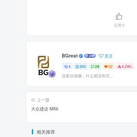
点赞
0
BGreat
关注
4
300
28
52
4.2W+
这家伙很懒，什么都没有写...
上一篇
大众捷达 MK6
相关推荐