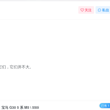
关注
私信
略它们，它们并不大。
。
已售 1
宝马 G30 5 系 M5 \ 550i