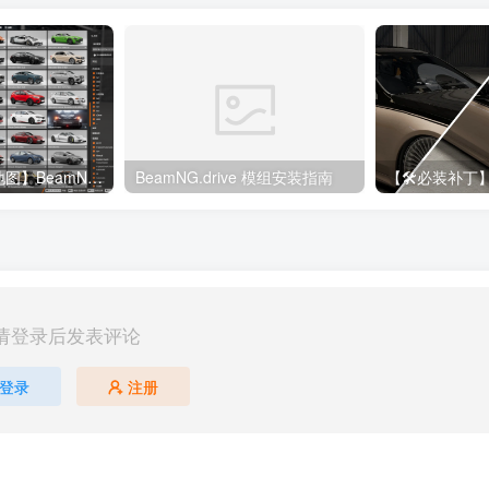
【🔥190+车辆&地图】BeamNG整合包
BeamNG.drive 模组安装指南
请登录后发表评论
登录
注册