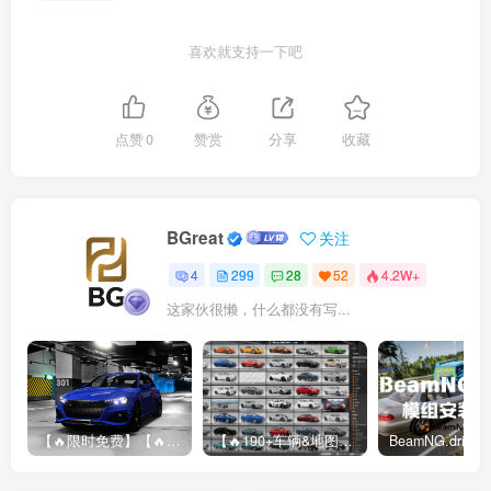
喜欢就支持一下吧
点赞
0
赞赏
分享
收藏
BGreat
关注
4
299
28
52
4.2W+
这家伙很懒，什么都没有写...
【🔥限时免费】【🔥超高质模组】2022 奥迪 A4/S4/RS4 Avant 2.61
【🔥190+车辆&地图】BeamNG整合包