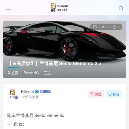
0
78
0
【🔥高质模组】兰博基尼 Sesto Elemento 2.5
首页
BeamNG
正文
BGreat
关注
私信
12天前更新
跑车兰博基尼 Sesto Elemento
– 1 配置;