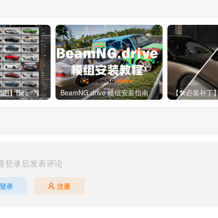
【🔥190+车辆&地图】BeamNG整合包
BeamNG.drive 模组安装指南
请登录后发表评论
登录
注册