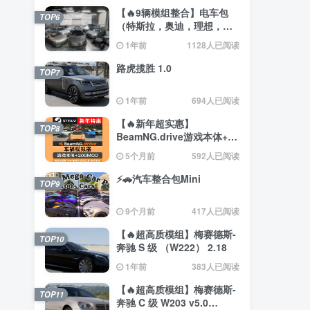
【🔥9辆模组整合】电车包
TOP6
（特斯拉，奥迪，理想，梅
赛德斯）
1年前
1128人已阅读
路虎揽胜 1.0
TOP7
1年前
694人已阅读
【🔥新年超实惠】
TOP8
BeamNG.drive游戏本体+约
200辆汽车整合包
5个月前
592人已阅读
⚡🚗汽车整合包Mini
TOP9
9个月前
417人已阅读
【🔥超高质模组】梅赛德斯-
TOP10
奔驰 S 级 （W222） 2.18
1年前
383人已阅读
【🔥超高质模组】梅赛德斯-
TOP11
奔驰 C 级 W203 v5.0