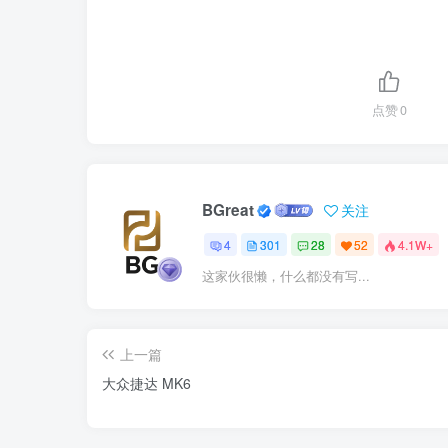
点赞
0
BGreat
关注
4
301
28
52
4.1W+
这家伙很懒，什么都没有写...
上一篇
大众捷达 MK6