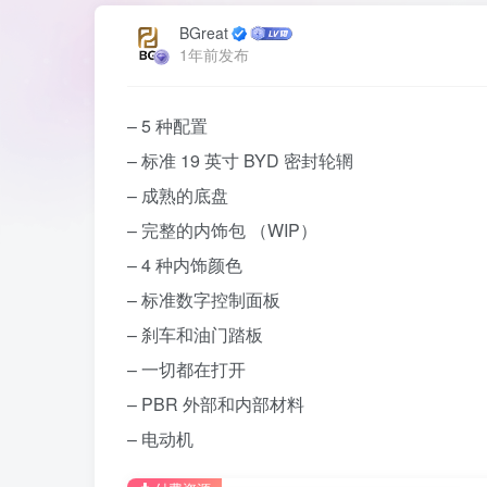
BGreat
1年前发布
– 5 种配置
– 标准 19 英寸 BYD 密封轮辋
– 成熟的底盘
– 完整的内饰包 （WIP）
– 4 种内饰颜色
– 标准数字控制面板
– 刹车和油门踏板
– 一切都在打开
– PBR 外部和内部材料
– 电动机