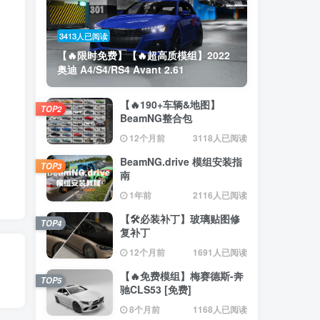
3413人已阅读
【🔥限时免费】【🔥超高质模组】2022
奥迪 A4/S4/RS4 Avant 2.61
【🔥190+车辆&地图】
TOP2
BeamNG整合包
12个月前
3118人已阅读
BeamNG.drive 模组安装指
TOP3
南
1年前
2116人已阅读
【🛠️必装补丁】玻璃贴图修
TOP4
复补丁
12个月前
1691人已阅读
【🔥免费模组】梅赛德斯-奔
TOP5
驰CLS53 [免费]
8个月前
1168人已阅读