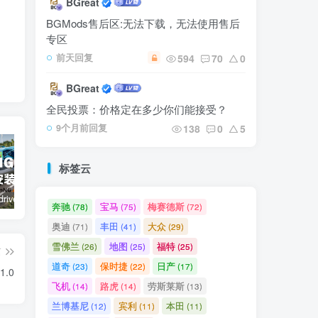
BGreat
BGMods售后区:无法下载，无法使用售后
专区
594
70
0
前天回复
BGreat
全民投票：价格定在多少你们能接受？
138
0
5
9个月前回复
标签云
BeamNG.drive 模组安装指南
【🛠️必装补丁】玻璃贴图修复补丁
【🔥9辆模组整合】电车包（特斯拉，奥迪，理想，梅赛德斯）
路虎
奔驰
宝马
梅赛德斯
(78)
(75)
(72)
奥迪
丰田
大众
(71)
(41)
(29)
雪佛兰
地图
福特
(26)
(25)
(25)
篇
道奇
保时捷
日产
(23)
(22)
(17)
1.0
飞机
路虎
劳斯莱斯
(14)
(14)
(13)
兰博基尼
宾利
本田
(12)
(11)
(11)