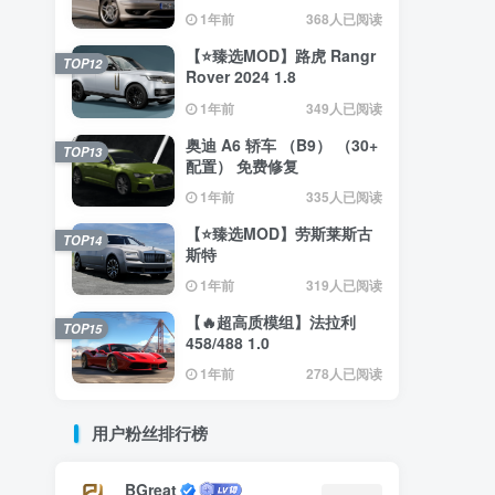
（0.35.x） 2.4
1年前
368人已阅读
【⭐臻选MOD】路虎 Rangr
TOP12
Rover 2024 1.8
1年前
349人已阅读
奥迪 A6 轿车 （B9） （30+
TOP13
配置） 免费修复
1年前
335人已阅读
【⭐臻选MOD】劳斯莱斯古
TOP14
斯特
1年前
319人已阅读
【🔥超高质模组】法拉利
TOP15
458/488 1.0
1年前
278人已阅读
用户粉丝排行榜
BGreat