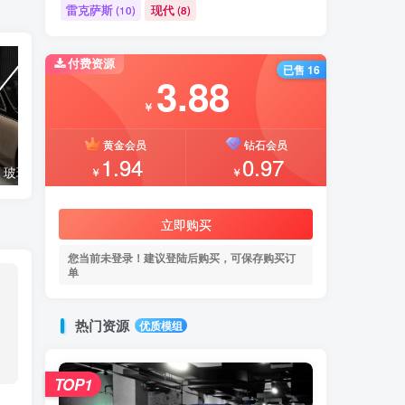
雷克萨斯
现代
(10)
(8)
付费资源
已售 16
3.88
￥
黄金会员
钻石会员
1.94
0.97
【🛠️必装补丁】玻璃贴图修复补丁
【🔥免费模组】梅赛德斯-奔驰CLS53 [免费]
￥
￥
立即购买
您当前未登录！建议登陆后购买，可保存购买订
单
热门资源
优质模组
TOP1