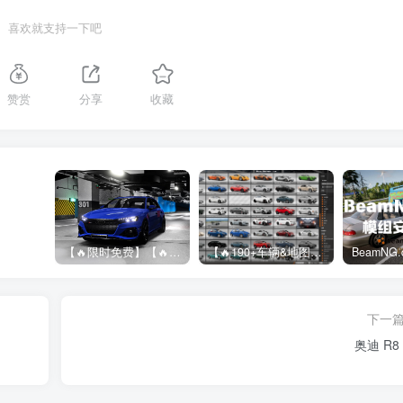
喜欢就支持一下吧
赞赏
分享
收藏
【🔥限时免费】【🔥超高质模组】2022 奥迪 A4/S4/RS4 Avant 2.61
【🔥190+车辆&地图】BeamNG整合包
下一
奥迪 R8 