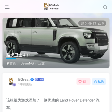
0
83
0
路虎卫士 4.11
首页
BeamNG
正文
BGreat
关注
私信
1年前更新
该模组为游戏添加了一辆优质的 Land Rover Defender 汽
车。