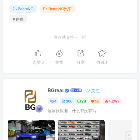
BeamNG
BeamNG汽车
# 路虎
喜欢就支持一下吧
点赞
0
赞赏
分享
收藏
1
BGreat
关注
4
300
28
52
4.2W+
这家伙很懒，什么都没有写...