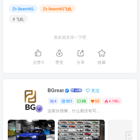
BeamNG
BeamNG飞机
# 飞机
喜欢就支持一下吧
点赞
0
赞赏
分享
收藏
BGreat
关注
4
301
28
52
4.1W+
这家伙很懒，什么都没有写...