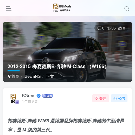
0
35
0
2012-2015 梅赛德斯B-奔驰 M-Class （W166）
首页
BeamNG
正文
BGreat
关注
私信
1年前更新
梅赛德斯-奔驰 W166 是德国品牌梅赛德斯-奔驰的中型跨界
车，是 M 级的第三代。