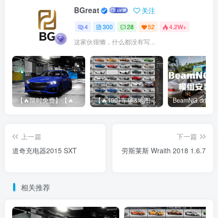
BGreat
关注
4
300
28
52
4.2W+
这家伙很懒，什么都没有写...
【🔥限时免费】【🔥超高质模组】2022 奥迪 A4/S4/RS4 Avant 2.61
【🔥190+车辆&地图】BeamNG整合包
上一篇
下一篇
道奇充电器2015 SXT
劳斯莱斯 Wraith 2018 1.6.7
相关推荐