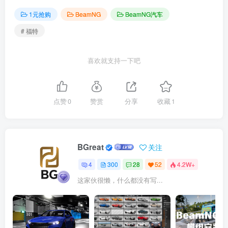
1元抢购
BeamNG
BeamNG汽车
# 福特
喜欢就支持一下吧
点赞
0
赞赏
分享
收藏
1
BGreat
关注
4
300
28
52
4.2W+
这家伙很懒，什么都没有写...