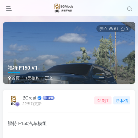
0
81
0
福特 F150 V1
首页
1元抢购
正文
BGreat
关注
私信
22天前更新
福特 F150汽车模组