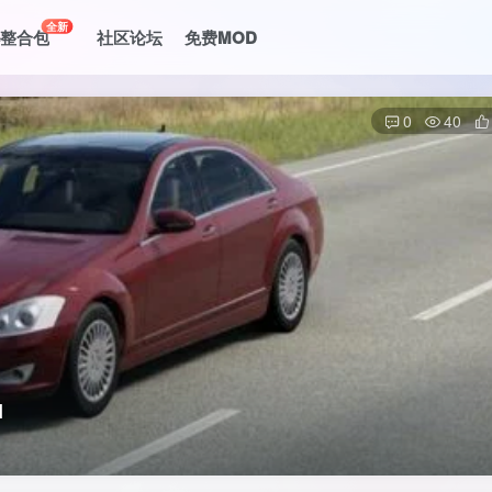
全新
le整合包
社区论坛
免费MOD
0
40
1