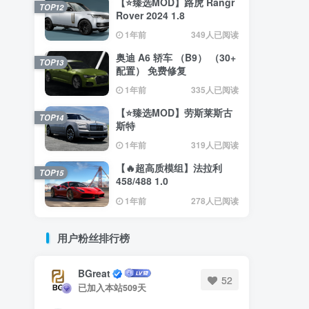
【⭐臻选MOD】路虎 Rangr
TOP12
Rover 2024 1.8
1年前
349人已阅读
奥迪 A6 轿车 （B9） （30+
TOP13
配置） 免费修复
1年前
335人已阅读
【⭐臻选MOD】劳斯莱斯古
TOP14
斯特
1年前
319人已阅读
【🔥超高质模组】法拉利
TOP15
458/488 1.0
1年前
278人已阅读
用户粉丝排行榜
BGreat
52
已加入本站509天