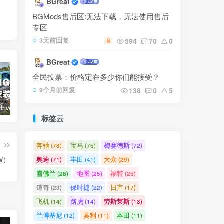
BGreat
BGMods售后区:无法下载，无法使用售后
专区
594
70
0
3天前回复
BGreat
全民投票：价格定在多少你们能接受？
138
0
5
9个月前回复
BeamNG.drive 模组安装指南
【🛠️必装补丁】玻璃贴图修复补丁
【🔥9辆模组整合】电车包（特斯拉，奥迪，理想，梅赛德斯）
路虎
标签云
篇
奔驰
宝马
梅赛德斯
(78)
(75)
(72)
EW）
奥迪
丰田
大众
(71)
(41)
(29)
雪佛兰
地图
福特
(26)
(25)
(25)
道奇
保时捷
日产
(23)
(22)
(17)
飞机
路虎
劳斯莱斯
(14)
(14)
(13)
兰博基尼
宾利
本田
(12)
(11)
(11)