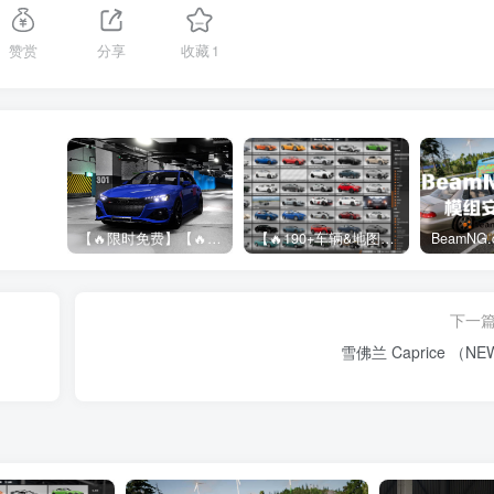
赞赏
分享
收藏
1
【🔥限时免费】【🔥超高质模组】2022 奥迪 A4/S4/RS4 Avant 2.61
【🔥190+车辆&地图】BeamNG整合包
下一
雪佛兰 Caprice （N