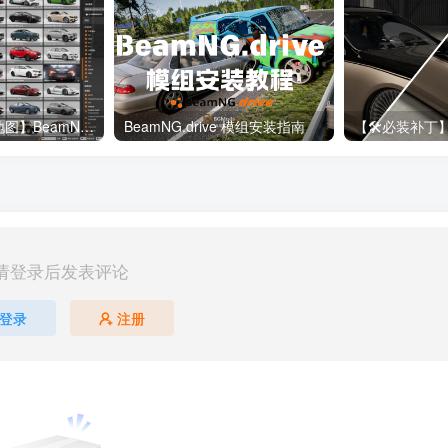
【🔥190+车辆&地图】BeamNG整合包
BeamNG.drive 模组安装指南
请登录后发表评论
登录
注册