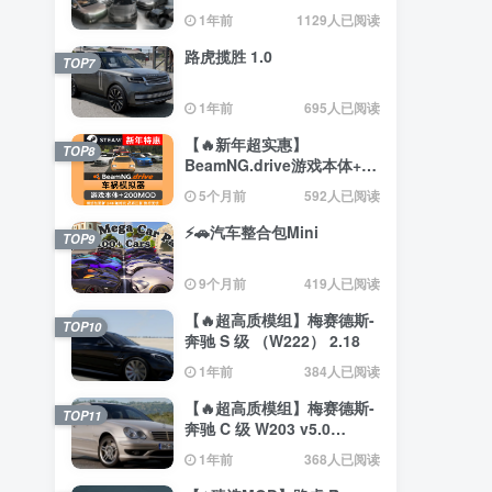
赛德斯）
1年前
1129人已阅读
路虎揽胜 1.0
TOP7
1年前
695人已阅读
【🔥新年超实惠】
TOP8
BeamNG.drive游戏本体+约
200辆汽车整合包
5个月前
592人已阅读
⚡🚗汽车整合包Mini
TOP9
9个月前
419人已阅读
【🔥超高质模组】梅赛德斯-
TOP10
奔驰 S 级 （W222） 2.18
1年前
384人已阅读
【🔥超高质模组】梅赛德斯-
TOP11
奔驰 C 级 W203 v5.0
（0.35.x） 2.4
1年前
368人已阅读