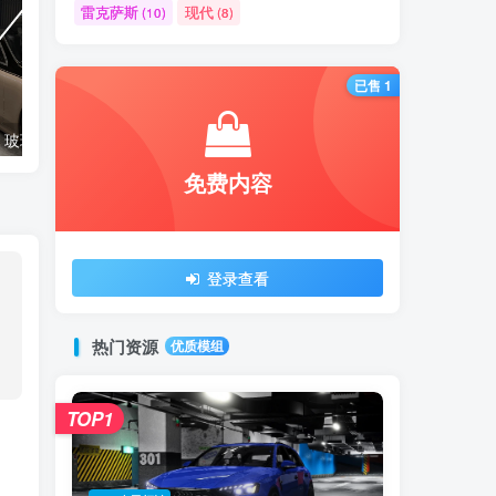
雷克萨斯
现代
(10)
(8)
已售 1
【🛠️必装补丁】玻璃贴图修复补丁
【🔥免费模组】梅赛德斯-奔驰CLS53 [免费]
免费内容
登录查看
热门资源
优质模组
TOP1