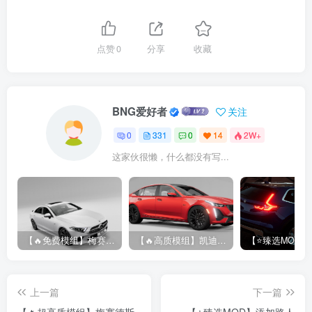
点赞
0
分享
收藏
BNG爱好者
关注
0
331
0
14
2W+
这家伙很懒，什么都没有写...
【🔥免费模组】梅赛德斯-奔驰CLS53 [免费]
【🔥高质模组】凯迪拉克 CT5 2020
上一篇
下一篇