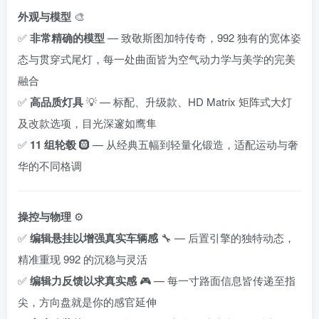
外观与模型
🎨
✅
非常精确的模型
— 致敬斯图加特传奇，992 独有的宽体姿
态与贯穿式尾灯，每一处曲面皆为空气动力学与美学的完美
融合
✅
高品质灯具
💡 — 标配、升级款、HD Matrix 矩阵式大灯
及改款选项，目光深邃如鹰隼
✅
11 组轮毂
🛞 — 从经典五幅到轻量化锻造，适配运动与奢
华的不同格调
操控与物理
⚙️
✅
编辑悬挂以增强真实车辆感
🔧 — 后置引擎的独特动态，
精准重现 992 的沉稳与灵活
✅
编辑力反馈以求真实感
🎮 — 每一寸路面信息皆传递至指
尖，方向盘就是你的感官延伸