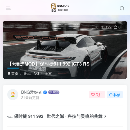
0
129
0
【⭐臻选MOD】保时捷911 992 |GT3 RS
首页
BeamNG
正文
BNG爱好者
关注
私信
21天前更新
🏎️
保时捷 911 992 | 世代之巅 · 科技与灵魂的共舞
⚡