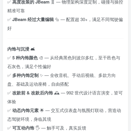
✅
高度改装的 JBeam
🧬 — 物理架构深度定制，碰撞与操控
精准可靠
✅
JBeam 经过大量编辑
🔩 — 配置超 30+，满足不同驾驶偏
好
内饰与沉浸
🛋️
✅
5 种内饰颜色
🎨 — 从经典黑色到波尔多红，至干邑色与
石灰色，满足个性偏好
✅
多种内饰定制
✨ — 全收音机、手动后视镜、多款方向
盘、基础及运动座椅，自由搭配
✅
改款前 & 改款后内饰
🕰️ — 992 世代设计语言演变，皆可
体验
✅
动态内饰元素
🌟 — 交互式仪表盘与氛围灯联动，营造动
态驾驶环境，身临其境
✅
可互动内饰
🖐️ — 触手可及，真实反馈