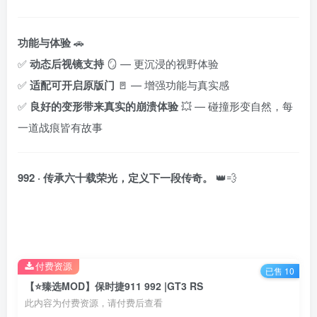
功能与体验
🚗
✅
动态后视镜支持
🪞 — 更沉浸的视野体验
✅
适配可开启原版门
🚪 — 增强功能与真实感
✅
良好的变形带来真实的崩溃体验
💥 — 碰撞形变自然，每
一道战痕皆有故事
992 · 传承六十载荣光，定义下一段传奇。
👑💨
付费资源
已售 10
【⭐臻选MOD】保时捷911 992 |GT3 RS
此内容为付费资源，请付费后查看