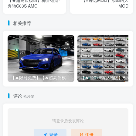
【🔥超高质模组】梅赛德斯-
【⭐臻选MOD】添加路人
奔驰C63S AMG
MOD
相关推荐
【🔥限时免费】【🔥超高质模组】2022 奥迪 A4/S4/RS4 Avant 2.61
评论
抢沙发
请登录后发表评论
登录
注册