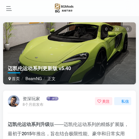
0
32
0
迈凯伦运动系列更新版 v5.40
首页
BeamNG
正文
资深玩家
关注
私信
8个月前发布
迈凯伦运动系列升级
版——迈凯伦运动系列的精炼扩展版，
最初于
2015
年推出，旨在结合极限性能、豪华和日常实用