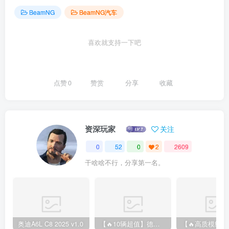
BeamNG
BeamNG汽车
喜欢就支持一下吧
点赞
0
赞赏
分享
收藏
资深玩家
关注
0
52
0
2
2609
干啥啥不行，分享第一名。
奥迪A6L C8 2025 v1.0
【🔥10辆超值】德国汽车整合包