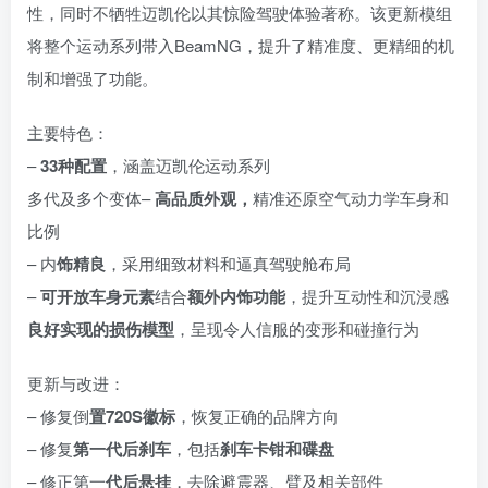
性，同时不牺牲迈凯伦以其惊险驾驶体验著称。该更新模组
将整个运动系列带入BeamNG，提升了精准度、更精细的机
制和增强了功能。
主要特色：
–
33种配置
，涵盖迈凯伦运动系列
多代及多个变体–
高品质外观，
精准还原空气动力学车身和
比例
– 内
饰精良
，采用细致材料和逼真驾驶舱布局
–
可开放车身元素
结合
额外内饰功能
，提升互动性和沉浸感
良好实现的损伤模型
，呈现令人信服的变形和碰撞行为
更新与改进：
– 修复倒
置720S徽标
，恢复正确的品牌方向
– 修复
第一代后刹车
，包括
刹车卡钳和碟盘
– 修正第一
代后悬挂
，去除避震器、臂及相关部件