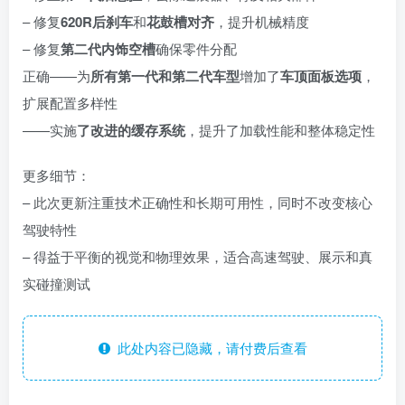
– 修复
620R后刹车
和
花鼓槽对齐
，提升机械精度
– 修复
第二代内饰空槽
确保零件分配
正确——为
所有第一代和第二代车型
增加了
车顶面板选项
，
扩展配置多样性
——实施
了改进的缓存系统
，提升了加载性能和整体稳定性
更多细节：
– 此次更新注重技术正确性和长期可用性，同时不改变核心
驾驶特性
– 得益于平衡的视觉和物理效果，适合高速驾驶、展示和真
实碰撞测试
此处内容已隐藏，请付费后查看