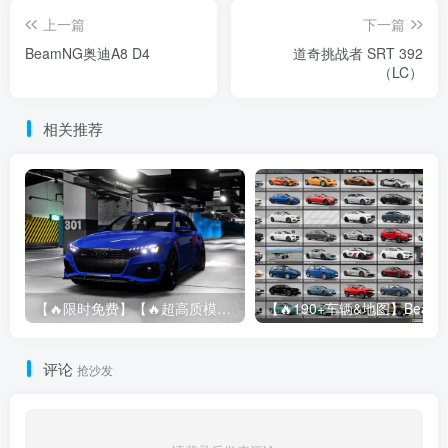
上一篇
下一篇
BeamNG奥迪A8 D4
道奇挑战者 SRT 392
（LC）
相关推荐
【🔥限时免费】【🔥超高质模组】2022 奥迪 A4/S4/RS4 Avant 2.61
评论
抢沙发