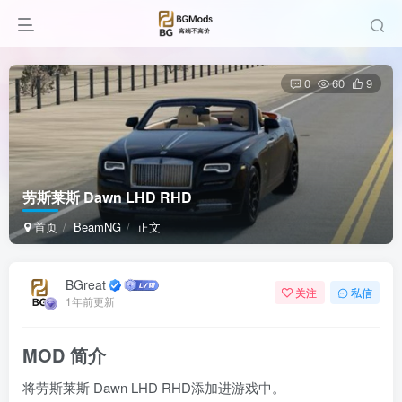
0
60
9
劳斯莱斯 Dawn LHD RHD
首页
BeamNG
正文
BGreat
关注
私信
1年前更新
MOD 简介
将劳斯莱斯 Dawn LHD RHD添加进游戏中。