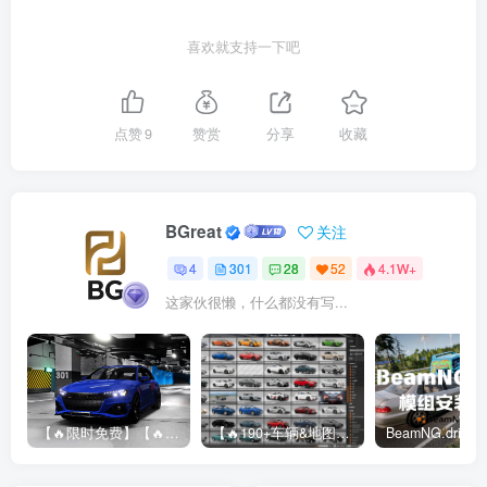
喜欢就支持一下吧
点赞
9
赞赏
分享
收藏
BGreat
关注
4
301
28
52
4.1W+
这家伙很懒，什么都没有写...
【🔥限时免费】【🔥超高质模组】2022 奥迪 A4/S4/RS4 Avant 2.61
【🔥190+车辆&地图】BeamNG整合包