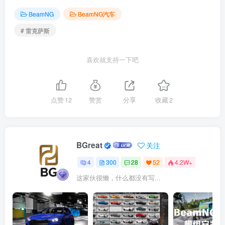
BeamNG
BeamNG汽车
# 雷克萨斯
喜欢就支持一下吧
点赞
12
赞赏
分享
收藏
2
BGreat
关注
4
300
28
52
4.2W+
这家伙很懒，什么都没有写...