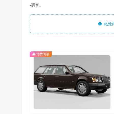
-调音。
此处
付费阅读