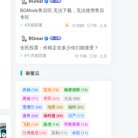
BGreat
BGMods售后区:无法下载，无法使用售后
内
专区
595
70
0
4天前回复
BGreat
全民投票：价格定在多少你们能接受？
138
0
5
9个月前回复
标签云
奔驰
宝马
梅赛德斯
(78)
(75)
(72)
奥迪
丰田
大众
(71)
(41)
(29)
雪佛兰
地图
福特
(26)
(25)
(25)
道奇
保时捷
日产
(23)
(22)
(17)
飞机
路虎
劳斯莱斯
(14)
(14)
(13)
兰博基尼
宾利
本田
(12)
(11)
(11)