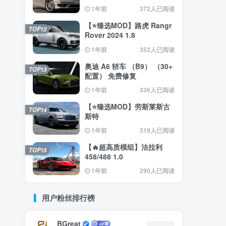
（0.35.x） 2.4
1年前
372人已阅读
【⭐臻选MOD】路虎 Rangr
TOP12
Rover 2024 1.8
1年前
352人已阅读
奥迪 A6 轿车 （B9） （30+
TOP13
配置） 免费修复
1年前
336人已阅读
【⭐臻选MOD】劳斯莱斯古
TOP14
斯特
1年前
319人已阅读
【🔥超高质模组】法拉利
TOP15
458/488 1.0
1年前
290人已阅读
用户粉丝排行榜
BGreat