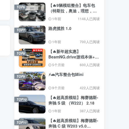
【🔥9辆模组整合】电车包
TOP6
（特斯拉，奥迪，理想，梅
赛德斯）
1年前
1146人已阅读
路虎揽胜 1.0
TOP7
1年前
700人已阅读
【🔥新年超实惠】
TOP8
BeamNG.drive游戏本体+约
200辆汽车整合包
5个月前
600人已阅读
⚡🚗汽车整合包Mini
TOP9
9个月前
422人已阅读
【🔥超高质模组】梅赛德斯-
TOP10
奔驰 S 级 （W222） 2.18
1年前
387人已阅读
【🔥超高质模组】梅赛德斯-
TOP11
奔驰 C 级 W203 v5.0