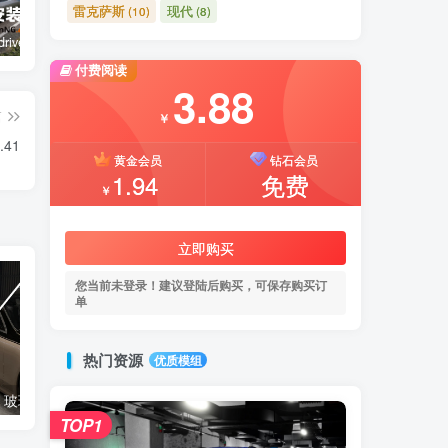
雷克萨斯
现代
(10)
(8)
BeamNG.drive 模组安装指南
【🛠️必装补丁】玻璃贴图修复补丁
【🔥9辆模组整合】电车包（特斯拉，奥迪，理想，梅赛德斯）
路虎
付费阅读
3.88
篇
￥
41
黄金会员
钻石会员
1.94
免费
￥
立即购买
您当前未登录！建议登陆后购买，可保存购买订
单
热门资源
优质模组
【🛠️必装补丁】玻璃贴图修复补丁
【🔥免费模组】梅赛德斯-奔驰CLS53 [免费]
TOP1