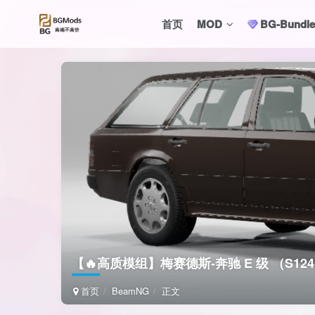
首页
MOD
BG-Bund
【🔥高质模组】梅赛德斯-奔驰 E 级 （S124）
首页
BeamNG
正文