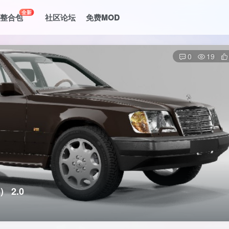
全新
le整合包
社区论坛
免费MOD
0
19
 2.0