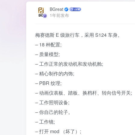
BGreat
1年前发布
梅赛德斯 E 级旅行车，采用 S124 车身。
– 18 种配置;
– 质量模型;
– 工作正常的发动机和发动机舱;
– 精心制作的内饰;
– PBR 纹理;
– 动画仪表板、踏板、换档杆、转向信号开关;
– 工作照明设备;
– 你自己的轮子。
– 工作镜;
– 打开 mod （坏了）;