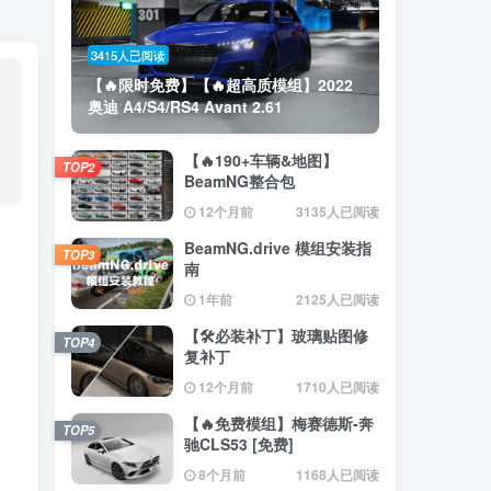
3415人已阅读
【🔥限时免费】【🔥超高质模组】2022
奥迪 A4/S4/RS4 Avant 2.61
【🔥190+车辆&地图】
TOP2
BeamNG整合包
12个月前
3135人已阅读
BeamNG.drive 模组安装指
TOP3
南
1年前
2125人已阅读
【🛠️必装补丁】玻璃贴图修
TOP4
复补丁
12个月前
1710人已阅读
【🔥免费模组】梅赛德斯-奔
TOP5
驰CLS53 [免费]
8个月前
1168人已阅读