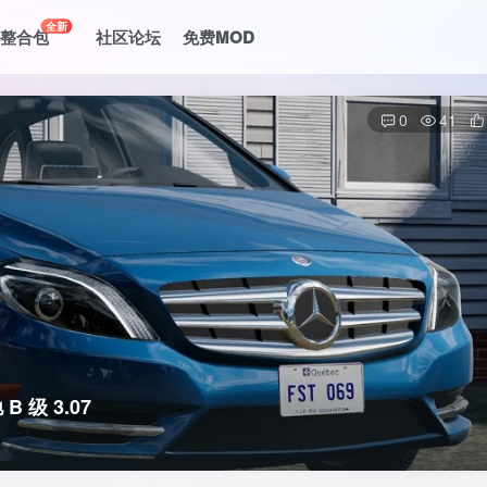
全新
le整合包
社区论坛
免费MOD
0
41
 级 3.07