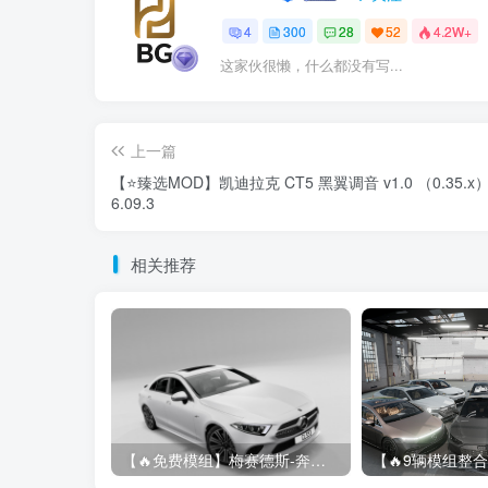
4
300
28
52
4.2W+
这家伙很懒，什么都没有写...
上一篇
【⭐臻选MOD】凯迪拉克 CT5 黑翼调音 v1.0 （0.35.x
6.09.3
相关推荐
【🔥免费模组】梅赛德斯-奔驰CLS53 [免费]