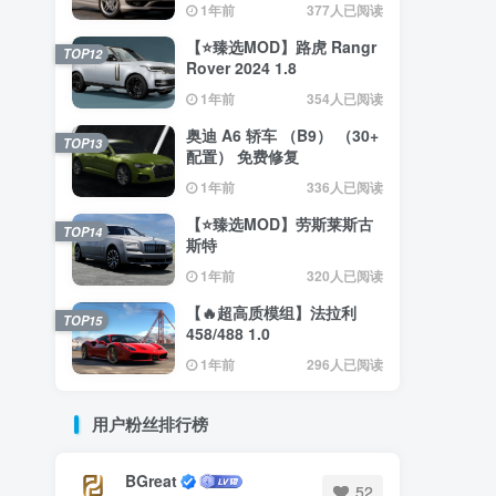
1年前
377人已阅读
【⭐臻选MOD】路虎 Rangr
TOP12
Rover 2024 1.8
1年前
354人已阅读
奥迪 A6 轿车 （B9） （30+
TOP13
配置） 免费修复
1年前
336人已阅读
【⭐臻选MOD】劳斯莱斯古
TOP14
斯特
1年前
320人已阅读
【🔥超高质模组】法拉利
TOP15
458/488 1.0
1年前
296人已阅读
用户粉丝排行榜
BGreat
52