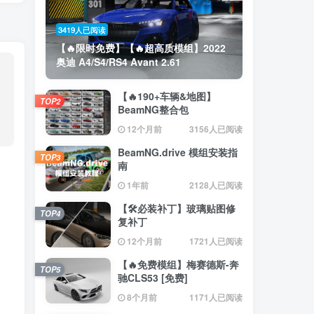
3419人已阅读
【🔥限时免费】【🔥超高质模组】2022
奥迪 A4/S4/RS4 Avant 2.61
【🔥190+车辆&地图】
TOP2
BeamNG整合包
12个月前
3156人已阅读
BeamNG.drive 模组安装指
TOP3
南
1年前
2128人已阅读
【🛠️必装补丁】玻璃贴图修
TOP4
复补丁
12个月前
1721人已阅读
【🔥免费模组】梅赛德斯-奔
TOP5
驰CLS53 [免费]
8个月前
1171人已阅读