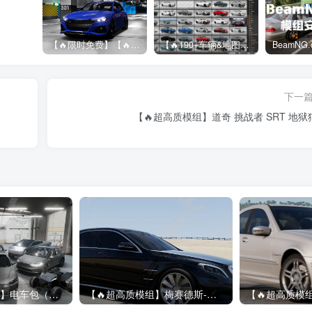
【🔥限时免费】【🔥超高质模组】2022 奥迪 A4/S4/RS4 Avant 2.61
【🔥190+车辆&地图】BeamNG整合包
下一
）
【🔥超高质模组】道奇 挑战者 SRT 地狱猫
【🔥9辆模组整合】电车包（特斯拉，奥迪，理想，梅赛德斯）
【🔥超高质模组】梅赛德斯-奔驰 S 级 （W222） 2.18