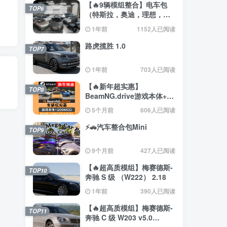
【🔥9辆模组整合】电车包
TOP6
（特斯拉，奥迪，理想，梅
赛德斯）
1年前
1152人已阅读
路虎揽胜 1.0
TOP7
1年前
703人已阅读
【🔥新年超实惠】
TOP8
BeamNG.drive游戏本体+约
200辆汽车整合包
5个月前
606人已阅读
⚡🚗汽车整合包Mini
TOP9
9个月前
427人已阅读
【🔥超高质模组】梅赛德斯-
TOP10
奔驰 S 级 （W222） 2.18
1年前
390人已阅读
【🔥超高质模组】梅赛德斯-
TOP11
奔驰 C 级 W203 v5.0
（0.35.x） 2.4