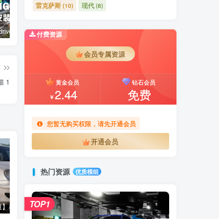
雷克萨斯
现代
(10)
(8)
BeamNG.drive 模组安装指南
【🛠️必装补丁】玻璃贴图修复补丁
【🔥9辆模组整合】电车包（特斯拉，奥迪，理想，梅赛德斯）
路虎
付费资源
会员专属资源
篇
 1
黄金会员
钻石会员
2.44
免费
￥
您暂无购买权限，请先开通会员
开通会员
热门资源
优质模组
TOP1
【🔥超高质模组】梅赛德斯-奔驰 C 级 W203 v5.0 （0.35.x） 2.4
【⭐臻选MOD】路虎 Rangr Rover 2024 1.8