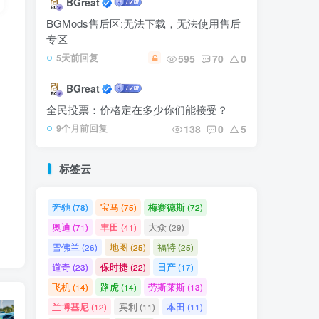
BGreat
BGMods售后区:无法下载，无法使用售后
专区
内
595
70
0
5天前回复
BGreat
全民投票：价格定在多少你们能接受？
138
0
5
9个月前回复
标签云
奔驰
宝马
梅赛德斯
(78)
(75)
(72)
奥迪
丰田
大众
(71)
(41)
(29)
雪佛兰
地图
福特
(26)
(25)
(25)
道奇
保时捷
日产
(23)
(22)
(17)
飞机
路虎
劳斯莱斯
(14)
(14)
(13)
兰博基尼
宾利
本田
(12)
(11)
(11)