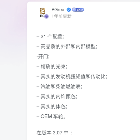
BGreat
1年前更新
– 21 个配置;
– 高品质的外部和内部模型;
-开门;
– 精确的光束;
– 真实的发动机扭矩值和传动比;
– 汽油和柴油燃油表;
– 真实的内饰颜色;
– 真实的体色;
– OEM 车轮。
在版本 3.07 中：