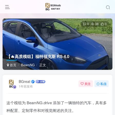
0
38
0
【🔥高质模组】福特福克斯 RS 4.0
首页
BeamNG
正文
BGreat
关注
私信
1年前发布
这个模组为 BeamNG.drive 添加了一辆独特的汽车，具有多
种配置、定制零件和对视觉阐述的关注。