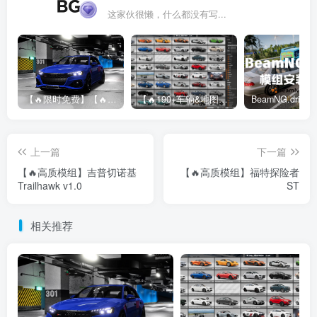
这家伙很懒，什么都没有写...
【🔥限时免费】【🔥超高质模组】2022 奥迪 A4/S4/RS4 Avant 2.61
【🔥190+车辆&地图】BeamNG整合包
上一篇
下一篇
【🔥高质模组】吉普切诺基
【🔥高质模组】福特探险者
Trailhawk v1.0
ST
相关推荐