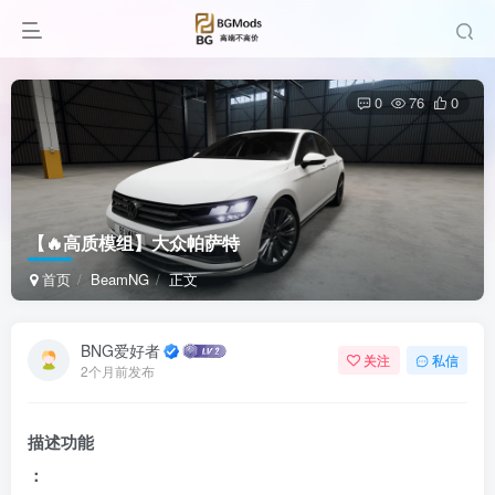
0
76
0
【🔥高质模组】大众帕萨特
首页
BeamNG
正文
BNG爱好者
关注
私信
2个月前发布
描述功能
：