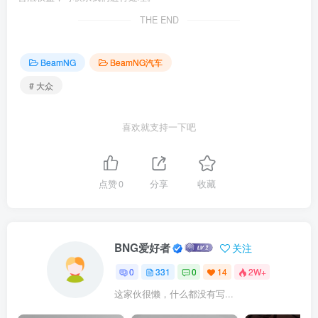
THE END
BeamNG
BeamNG汽车
# 大众
喜欢就支持一下吧
点赞
0
分享
收藏
BNG爱好者
关注
0
331
0
14
2W+
这家伙很懒，什么都没有写...