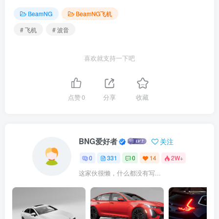
BeamNG
BeamNG飞机
# 飞机
# 波音
喜欢就支持一下吧
点赞
0
分享
收藏
BNG爱好者
关注
0
331
0
14
2W+
这家伙很懒，什么都没有写...