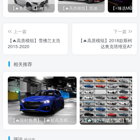
【🔥免费模组】梅赛德斯-奔驰CLS53 [免费]
【🔥高质模组】凯迪拉克 CT5 2020
上一篇
下一篇
【🔥高质模组】雪佛兰太浩
【🔥高质模组】2018款斯柯
2015-2020
达奥克塔维亚A7
相关推荐
【🔥限时免费】【🔥超高质模组】2022 奥迪 A4/S4/RS4 Avant 2.61
评论
抢沙发