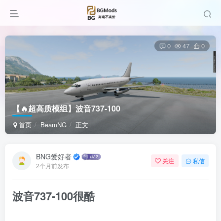
0
47
0
【🔥超高质模组】波音737-100
首页
BeamNG
正文
BNG爱好者
关注
私信
2个月前发布
波
音737-100
很酷