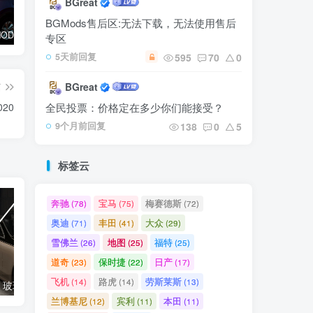
BGreat
BGMods售后区:无法下载，无法使用售后
【⭐臻选MOD】本田 CRV 2024-2025
【⭐臻选MOD】路虎揽胜 2022
【🔥高质模组】丰田陆地巡洋舰普拉多
专区
595
70
0
5天前回复
BGreat
篇
全民投票：价格定在多少你们能接受？
20
138
0
5
9个月前回复
标签云
奔驰
宝马
梅赛德斯
(78)
(75)
(72)
奥迪
丰田
大众
(71)
(41)
(29)
雪佛兰
地图
福特
(26)
(25)
(25)
道奇
保时捷
日产
(23)
(22)
(17)
飞机
路虎
劳斯莱斯
(14)
(14)
(13)
【🛠️必装补丁】玻璃贴图修复补丁
【🔥免费模组】梅赛德斯-奔驰CLS53 [免费]
兰博基尼
宾利
本田
(12)
(11)
(11)