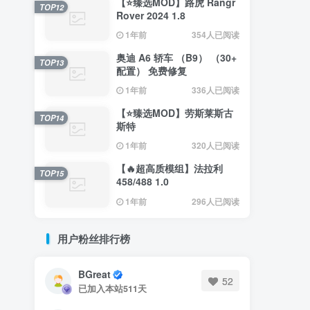
【⭐臻选MOD】路虎 Rangr
TOP12
Rover 2024 1.8
1年前
354人已阅读
奥迪 A6 轿车 （B9） （30+
TOP13
配置） 免费修复
1年前
336人已阅读
【⭐臻选MOD】劳斯莱斯古
TOP14
斯特
1年前
320人已阅读
【🔥超高质模组】法拉利
TOP15
458/488 1.0
1年前
296人已阅读
用户粉丝排行榜
BGreat
52
已加入本站511天