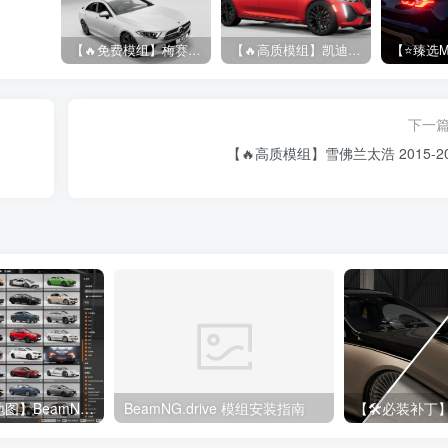
【🔥免费模组】梅赛德斯-奔驰CLS53 [免费]
【🔥高质模组】凯迪拉克 CT5 2020
下一
【🔥高质模组】雪佛兰太浩 2015-20
【🔥190+车辆&地图】BeamNG整合包
BeamNG.drive 模组安装指南