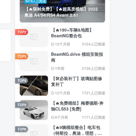
3419人已阅读
【🔥限时免费】【🔥超高质模组】2022
奥迪 A4/S4/RS4 Avant 2.61
【🔥190+车辆&地图】
TOP2
BeamNG整合包
12个月前
3154人已阅读
BeamNG.drive 模组安装指
TOP3
南
1年前
2128人已阅读
【🛠️必装补丁】玻璃贴图修
TOP4
复补丁
12个月前
1721人已阅读
【🔥免费模组】梅赛德斯-奔
TOP5
驰CLS53 [免费]
8个月前
1171人已阅读
【🔥9辆模组整合】电车包
TOP6
（特斯拉，奥迪，理想，梅