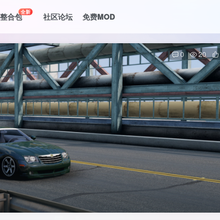
全新
le整合包
社区论坛
免费MOD
0
20