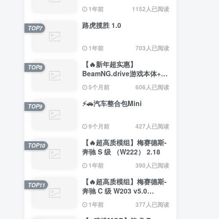
赛德斯）
1年前
1152人已阅读
路虎揽胜 1.0
TOP7
1年前
703人已阅读
【🔥新年超实惠】
TOP8
BeamNG.drive游戏本体+约
200辆汽车整合包
5个月前
606人已阅读
⚡🚗汽车整合包Mini
TOP9
9个月前
427人已阅读
【🔥超高质模组】梅赛德斯-
TOP10
奔驰 S 级 （W222） 2.18
1年前
390人已阅读
【🔥超高质模组】梅赛德斯-
TOP11
奔驰 C 级 W203 v5.0
（0.35.x） 2.4
1年前
377人已阅读