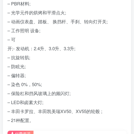
– PBR材料;
– 光学元件的烘烤和平滑点火;
– 动画仪表盘、踏板、 换挡杆、手刹、转向灯开关;
– 工作照明 设备;
– 可
开;- 发动机：2.4升、3.0升、3.3升;
– 抗旋转肌;
– 防眩光;
– 偏转器;
– 染色 0%，50%;
– 保险杠和挡风玻璃上的频闪灯;
– LED和卤素大灯;
– 丰田卡罗拉、丰田凯美瑞XV50、XV55的轮毂 ;
– 21种配置。
付费资源