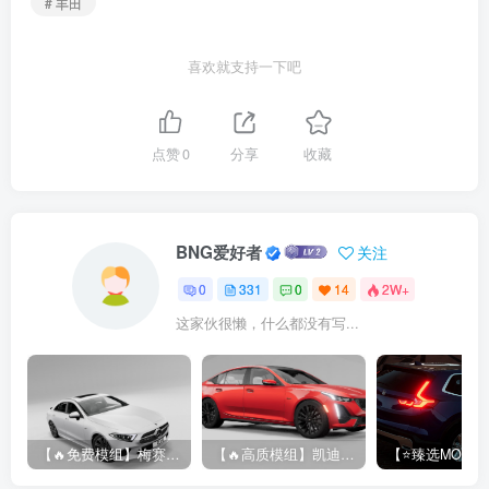
# 丰田
喜欢就支持一下吧
点赞
0
分享
收藏
BNG爱好者
关注
0
331
0
14
2W+
这家伙很懒，什么都没有写...
【🔥免费模组】梅赛德斯-奔驰CLS53 [免费]
【🔥高质模组】凯迪拉克 CT5 2020