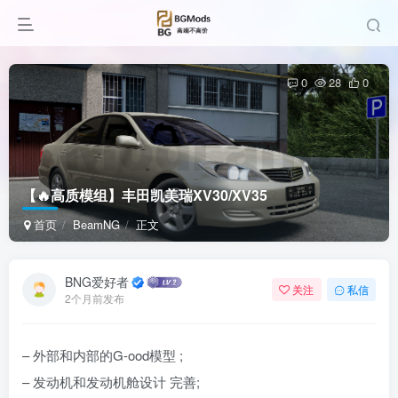
0
28
0
【🔥高质模组】丰田凯美瑞XV30/XV35
首页
BeamNG
正文
BNG爱好者
关注
私信
2个月前发布
–
外部和内部的G-ood模型 ;
– 发动机和发动机舱设计 完善;