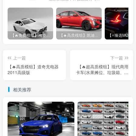
【🔥免费模组】梅赛德斯-奔驰CLS53 [免费]
【🔥高质模组】凯迪拉克 CT5 2020
上一篇
下一篇
【🔥高质模组】道奇充电器
【🔥超高质模组】现代商用
2011高级版
卡车(水果摊位、垃圾箱、回
收旧物品)
相关推荐