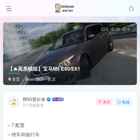
0
20
0
【🔥高质模组】宝马M5 E60/E61
首页
BeamNG
正文
BNG爱好者
关注
私信
2个月前发布
– 7 配置
– 轿车和旅行车