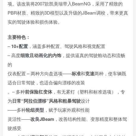
项。该改装将2007款凯美瑞带入BeamNG，采用了精致的
PBR材质、精致的3D模型以及升级的JBeam调校，带来更真
实的驾驶体验和损伤体验。
主要特色：
–
10+配置
，涵盖多种配置、驾驶风格和视觉配置
– 高度
细致且动画化的内饰
，提供逼真的驾驶舱动态和流畅
的
仪表配置 – 两种方向盘选项——
标准
和
竞速
两种，使车辆既
适合日常驾驶，也适合偏向漂移的改装
。– 多种
前保险杠变体
，有无雾灯（塑料和标准选项），专
为
日常“阿拉伯漂移”风格和粗暴驾驶
设计
——多种
轮组类型
，赋予玩家外观和性能
灵活性——
改良JBeam
，改善结构性能、变形精度和整体驾
驶感受