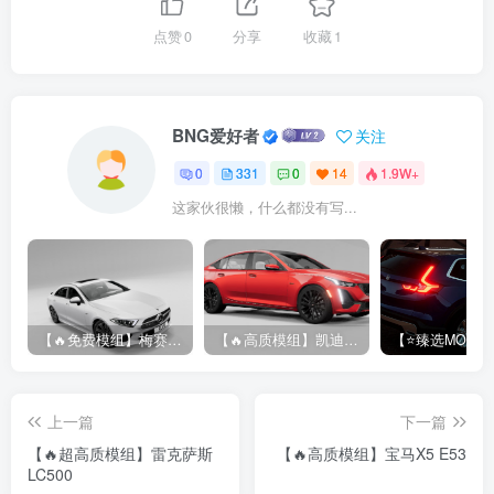
点赞
0
分享
收藏
1
BNG爱好者
关注
0
331
0
14
1.9W+
这家伙很懒，什么都没有写...
【🔥免费模组】梅赛德斯-奔驰CLS53 [免费]
【🔥高质模组】凯迪拉克 CT5 2020
上一篇
下一篇
【🔥超高质模组】雷克萨斯
【🔥高质模组】宝马X5 E53
LC500