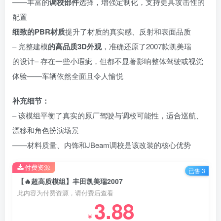
——丰富的
调校部件
选择，增强定制化，支持更具攻击性的
配置
细致的PBR材质
提升了材质的真实感、反射和表面品质
– 完整建模
的高品质3D外观
，准确还原了2007款凯美瑞
的设计– 存在一些小瑕疵，但都不显著影响整体驾驶或视觉
体验——车辆依然全面且令人愉悦
补充细节：
– 该模组平衡了真实的原厂驾驶与调校可能性，适合巡航、
漂移和角色扮演场景
——材料质量、内饰和JBeam调校是该改装的核心优势
付费资源
已售 3
【🔥超高质模组】丰田凯美瑞2007
此内容为付费资源，请付费后查看
3.88
￥