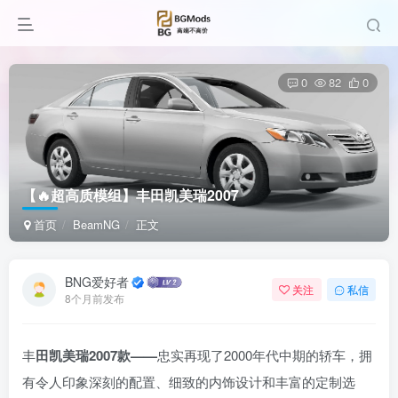
0
82
0
【🔥超高质模组】丰田凯美瑞2007
首页
BeamNG
正文
BNG爱好者
关注
私信
8个月前发布
丰
田凯美瑞2007款——
忠实再现了2000年代中期的轿车，拥
有令人印象深刻的配置、细致的内饰设计和丰富的定制选