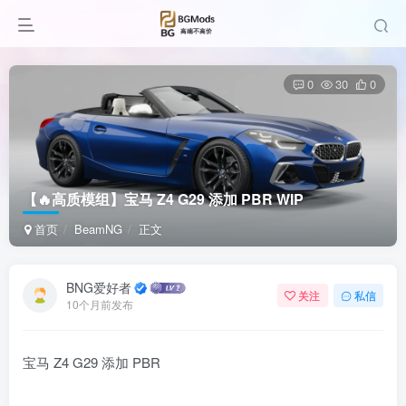
0
30
0
【🔥高质模组】宝马 Z4 G29 添加 PBR WIP
首页
BeamNG
正文
BNG爱好者
关注
私信
10个月前发布
宝马 Z4 G29 添加 PBR