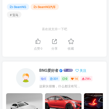
BeamNG
BeamNG汽车
# 宝马
喜欢就支持一下吧
点赞
0
分享
收藏
BNG爱好者
关注
0
331
0
14
2W+
这家伙很懒，什么都没有写...