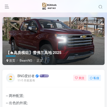
0
40
0
【🔥高质模组】雪佛兰高地 2025
首页
BeamNG
正文
BNG爱好者
关注
私信
11个月前发布
– 两种配置;
– 出色的外观;