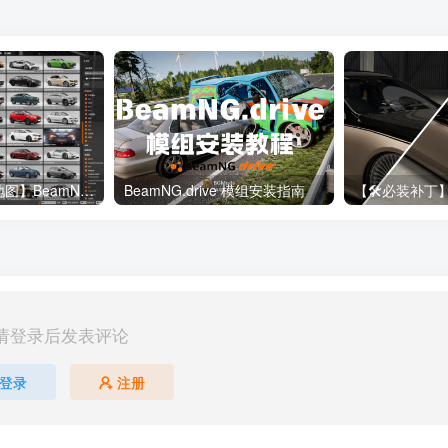
【🔥190+车辆&地图】BeamNG整合包
BeamNG.drive 模组安装指南
请登录后发表评论
登录
注册