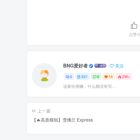
点赞
0
BNG爱好者
关注
0
331
0
14
2W+
这家伙很懒，什么都没有写...
上一篇
【🔥高质模组】雪佛兰 Express