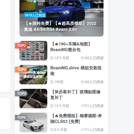
3419人已阅读
【🔥限时免费】【🔥超高质模组】2022
奥迪 A4/S4/RS4 Avant 2.61
【🔥190+车辆&地图】
TOP2
BeamNG整合包
12个月前
3156人已阅读
BeamNG.drive 模组安装指
TOP3
南
1年前
2128人已阅读
【🛠️必装补丁】玻璃贴图修
TOP4
复补丁
12个月前
1721人已阅读
【🔥免费模组】梅赛德斯-奔
TOP5
驰CLS53 [免费]
8个月前
1171人已阅读