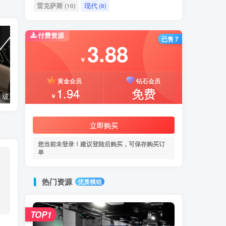
雷克萨斯
现代
(10)
(8)
付费资源
已售 7
3.88
￥
黄金会员
钻石会员
1.94
免费
【🛠️必装补丁】玻璃贴图修复补丁
【🔥免费模组】梅赛德斯-奔驰CLS53 [免费]
￥
立即购买
您当前未登录！建议登陆后购买，可保存购买订
单
热门资源
优质模组
TOP1