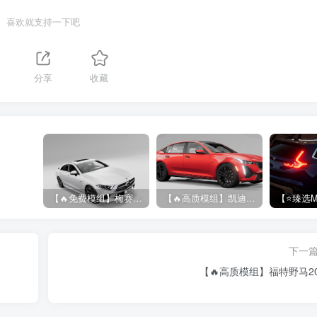
喜欢就支持一下吧
分享
收藏
【🔥免费模组】梅赛德斯-奔驰CLS53 [免费]
【🔥高质模组】凯迪拉克 CT5 2020
下一
【🔥高质模组】福特野马20