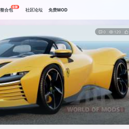
全新
le整合包
社区论坛
免费MOD
0
120