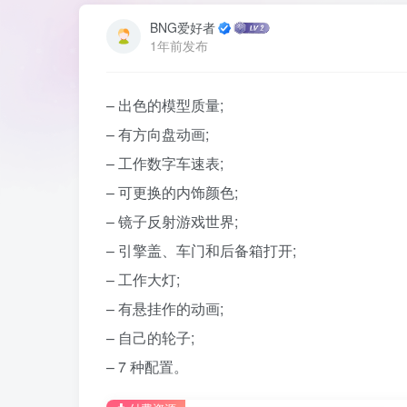
BNG爱好者
1年前发布
– 出色的模型质量;
– 有方向盘动画;
– 工作数字车速表;
– 可更换的内饰颜色;
– 镜子反射游戏世界;
– 引擎盖、车门和后备箱打开;
– 工作大灯;
– 有悬挂作的动画;
– 自己的轮子;
– 7 种配置。