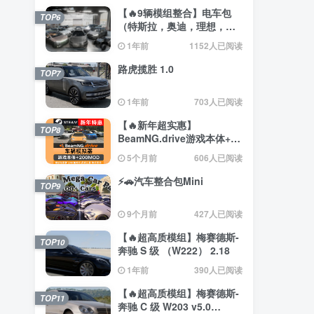
【🔥9辆模组整合】电车包
TOP6
（特斯拉，奥迪，理想，梅
赛德斯）
1年前
1152人已阅读
路虎揽胜 1.0
TOP7
1年前
703人已阅读
【🔥新年超实惠】
TOP8
BeamNG.drive游戏本体+约
200辆汽车整合包
5个月前
606人已阅读
⚡🚗汽车整合包Mini
TOP9
9个月前
427人已阅读
【🔥超高质模组】梅赛德斯-
TOP10
奔驰 S 级 （W222） 2.18
1年前
390人已阅读
【🔥超高质模组】梅赛德斯-
TOP11
奔驰 C 级 W203 v5.0