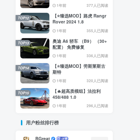
（0.35.x） 2.4
1年前
377人已阅读
【⭐臻选MOD】路虎 Rangr
TOP12
Rover 2024 1.8
1年前
355人已阅读
奥迪 A6 轿车 （B9） （30+
TOP13
配置） 免费修复
1年前
336人已阅读
【⭐臻选MOD】劳斯莱斯古
TOP14
斯特
1年前
320人已阅读
【🔥超高质模组】法拉利
TOP15
458/488 1.0
1年前
296人已阅读
用户粉丝排行榜
BGreat