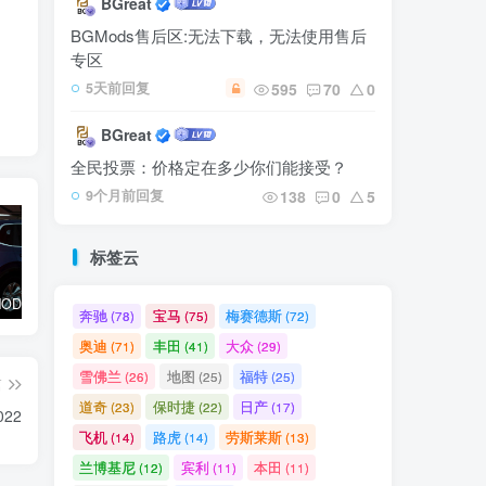
BGreat
BGMods售后区:无法下载，无法使用售后
专区
595
70
0
5天前回复
BGreat
全民投票：价格定在多少你们能接受？
138
0
5
9个月前回复
标签云
【⭐臻选MOD】本田 CRV 2024-2025
【⭐臻选MOD】路虎揽胜 2022
【🔥高质模组】丰田陆地巡洋舰普拉多
奔驰
宝马
梅赛德斯
(78)
(75)
(72)
奥迪
丰田
大众
(71)
(41)
(29)
雪佛兰
地图
福特
(26)
(25)
(25)
篇
道奇
保时捷
日产
(23)
(22)
(17)
22
飞机
路虎
劳斯莱斯
(14)
(14)
(13)
兰博基尼
宾利
本田
(12)
(11)
(11)