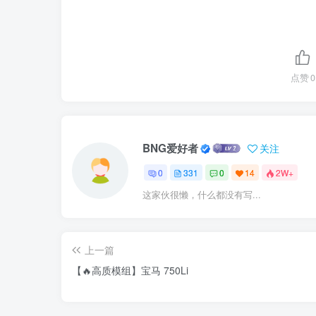
点赞
0
BNG爱好者
关注
0
331
0
14
2W+
这家伙很懒，什么都没有写...
上一篇
【🔥高质模组】宝马 750Li