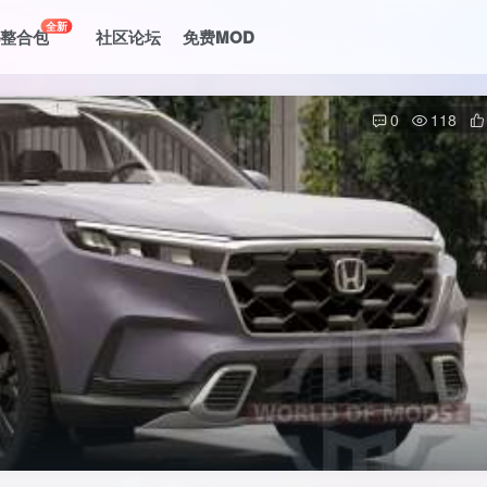
全新
le整合包
社区论坛
免费MOD
0
118