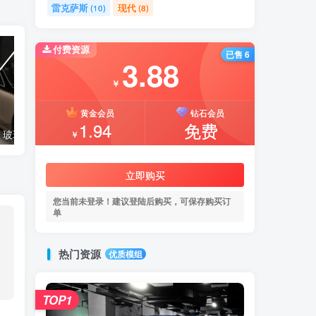
雷克萨斯
现代
(10)
(8)
付费资源
已售 6
3.88
￥
黄金会员
钻石会员
1.94
免费
【🛠️必装补丁】玻璃贴图修复补丁
【🔥免费模组】梅赛德斯-奔驰CLS53 [免费]
￥
立即购买
您当前未登录！建议登陆后购买，可保存购买订
单
热门资源
优质模组
TOP1