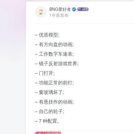
BNG爱好者
1年前发布
– 优质模型;
– 有方向盘的动画;
– 工作数字车速表;
– 镜子反射游戏世界;
– 门打开;
– 功能正常的前灯;
– 窗玻璃坏了;
– 有悬挂作的动画;
– 自己的轮子;
– 7 种配置。