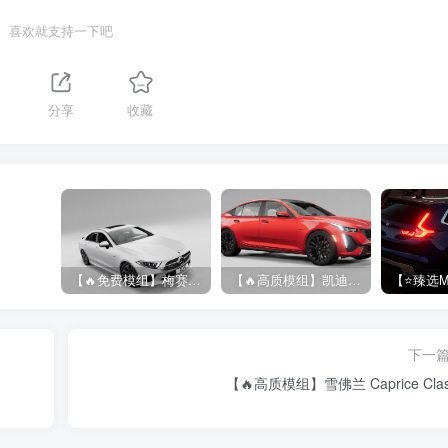
喜欢就支持一下吧
分享
收藏
【🔥免费模组】梅赛德斯-奔驰CLS53 [免费]
【🔥高质模组】凯迪拉克 CT5 2020
下一
【🔥高质模组】雪佛兰 Caprice Clas