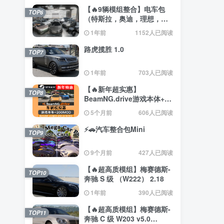
【🔥9辆模组整合】电车包
TOP6
（特斯拉，奥迪，理想，梅
赛德斯）
1年前
1152人已阅读
路虎揽胜 1.0
TOP7
1年前
703人已阅读
【🔥新年超实惠】
TOP8
BeamNG.drive游戏本体+约
200辆汽车整合包
5个月前
606人已阅读
⚡🚗汽车整合包Mini
TOP9
9个月前
427人已阅读
【🔥超高质模组】梅赛德斯-
TOP10
奔驰 S 级 （W222） 2.18
1年前
390人已阅读
【🔥超高质模组】梅赛德斯-
TOP11
奔驰 C 级 W203 v5.0