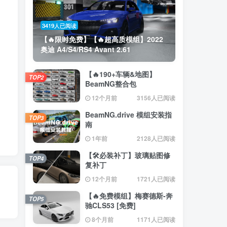
3419人已阅读
【🔥限时免费】【🔥超高质模组】2022
奥迪 A4/S4/RS4 Avant 2.61
【🔥190+车辆&地图】
TOP2
BeamNG整合包
12个月前
3156人已阅读
BeamNG.drive 模组安装指
TOP3
南
1年前
2128人已阅读
【🛠️必装补丁】玻璃贴图修
TOP4
复补丁
12个月前
1721人已阅读
【🔥免费模组】梅赛德斯-奔
TOP5
驰CLS53 [免费]
8个月前
1171人已阅读