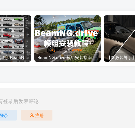
【🔥190+车辆&地图】BeamNG整合包
BeamNG.drive 模组安装指南
请登录后发表评论
登录
注册