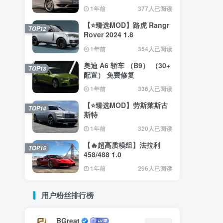
（0.35.x） 2.4
1年前
377人已阅读
【⭐臻选MOD】路虎 Rangr
TOP12
Rover 2024 1.8
1年前
354人已阅读
奥迪 A6 轿车 （B9） （30+
TOP13
配置） 免费修复
1年前
336人已阅读
【⭐臻选MOD】劳斯莱斯古
TOP14
斯特
1年前
320人已阅读
【🔥超高质模组】法拉利
TOP15
458/488 1.0
1年前
296人已阅读
用户粉丝排行榜
BGreat