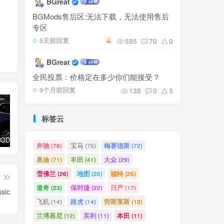
BGreat
BGMods售后区:无法下载，无法使用售后
专区
595
70
0
5天前回复
BGreat
全民投票：价格定在多少你们能接受？
138
0
5
9个月前回复
标签云
【⭐臻选MOD】本田 CRV 2024-2025
【⭐臻选MOD】路虎揽胜 2022
【🔥高质模组】丰田陆地巡洋舰普拉多
奔驰
宝马
梅赛德斯
(78)
(75)
(72)
奥迪
丰田
大众
(71)
(41)
(29)
雪佛兰
地图
福特
(26)
(25)
(25)
篇
道奇
保时捷
日产
(23)
(22)
(17)
sic
飞机
路虎
劳斯莱斯
(14)
(14)
(13)
兰博基尼
宾利
本田
(12)
(11)
(11)