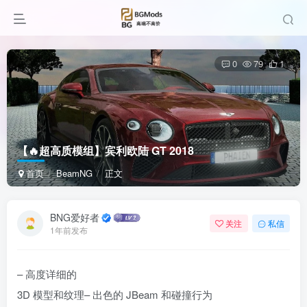
0
79
1
【🔥超高质模组】宾利欧陆 GT 2018
首页
BeamNG
正文
BNG爱好者
关注
私信
1年前发布
– 高度详细的
3D 模型和纹理– 出色的 JBeam 和碰撞行为