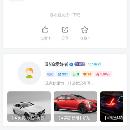
喜欢就支持一下吧
点赞
1
分享
收藏
1
BNG爱好者
关注
0
331
0
14
1.9W+
这家伙很懒，什么都没有写...
【🔥免费模组】梅赛德斯-奔驰CLS53 [免费]
【🔥高质模组】凯迪拉克 CT5 2020