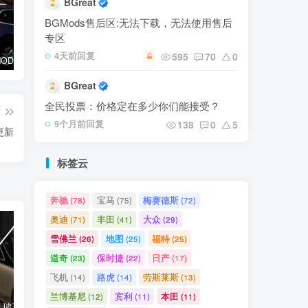
BGreat
BGMods售后区:无法下载，无法使用售后
专区
595
70
0
4天前回复
【⭐臻选MOD】本田 CRV 2024-2025
【⭐臻选MOD】路虎揽胜 2022
【🔥高质模组】丰田陆地巡洋舰普拉多
BGreat
全民投票：价格定在多少你们能接受？
篇
138
0
5
9个月前回复
 更新
标签云
奔驰
宝马
梅赛德斯
(78)
(75)
(72)
奥迪
丰田
大众
(71)
(41)
(29)
雪佛兰
地图
福特
(26)
(25)
(25)
道奇
保时捷
日产
(23)
(22)
(17)
飞机
路虎
劳斯莱斯
(14)
(14)
(13)
兰博基尼
宾利
本田
(12)
(11)
(11)
【🛠️必装补丁】玻璃贴图修复补丁
【🔥免费模组】梅赛德斯-奔驰CLS53 [免费]