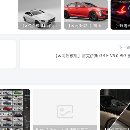
【🔥免费模组】梅赛德斯-奔驰CLS53 [免费]
【🔥高质模组】凯迪拉克 CT5 2020
下一
【🔥高质模组】雷克萨斯 GS F V5.0 BIG
【🔥190+车辆&地图】BeamNG整合包
BeamNG.drive 模组安装指南