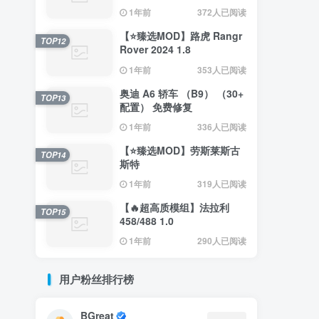
（0.35.x） 2.4
1年前
372人已阅读
【⭐臻选MOD】路虎 Rangr
TOP12
Rover 2024 1.8
1年前
353人已阅读
奥迪 A6 轿车 （B9） （30+
TOP13
配置） 免费修复
1年前
336人已阅读
【⭐臻选MOD】劳斯莱斯古
TOP14
斯特
1年前
319人已阅读
【🔥超高质模组】法拉利
TOP15
458/488 1.0
1年前
290人已阅读
用户粉丝排行榜
BGreat