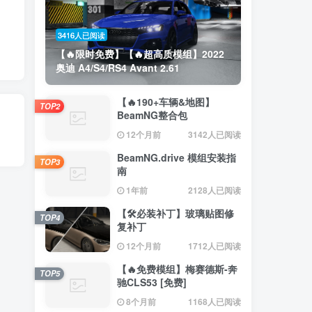
3416人已阅读
【🔥限时免费】【🔥超高质模组】2022
奥迪 A4/S4/RS4 Avant 2.61
【🔥190+车辆&地图】
TOP2
BeamNG整合包
12个月前
3142人已阅读
BeamNG.drive 模组安装指
TOP3
南
1年前
2128人已阅读
【🛠️必装补丁】玻璃贴图修
TOP4
复补丁
12个月前
1712人已阅读
【🔥免费模组】梅赛德斯-奔
TOP5
驰CLS53 [免费]
8个月前
1168人已阅读