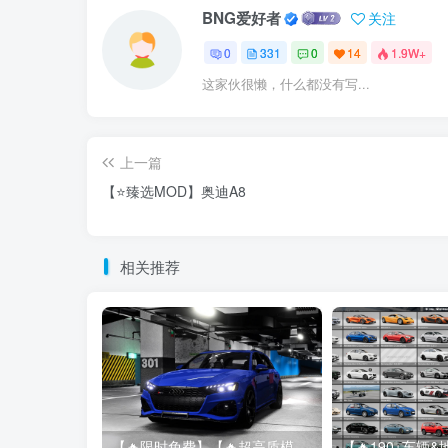
BNG爱好者
关注
0
331
0
14
1.9W+
这家伙很懒，什么都没有写...
上一篇
【⭐臻选MOD】奥迪A8
相关推荐
【🔥限时免费】【🔥超高质模组】2022 奥迪 A4/S4/RS4 Avant 2.61