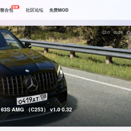
全新
le整合包
社区论坛
免费MOD
0
26
 AMG （C253） v1.0 0.32