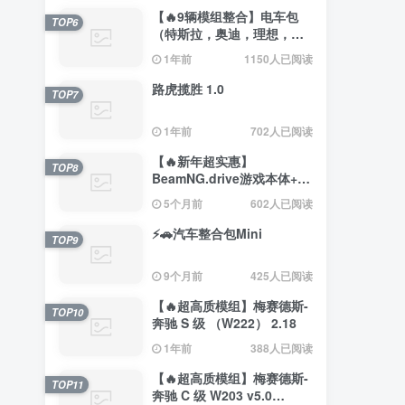
【🔥9辆模组整合】电车包
TOP6
（特斯拉，奥迪，理想，梅
赛德斯）
1年前
1150人已阅读
路虎揽胜 1.0
TOP7
1年前
702人已阅读
【🔥新年超实惠】
TOP8
BeamNG.drive游戏本体+约
200辆汽车整合包
5个月前
602人已阅读
⚡🚗汽车整合包Mini
TOP9
9个月前
425人已阅读
【🔥超高质模组】梅赛德斯-
TOP10
奔驰 S 级 （W222） 2.18
1年前
388人已阅读
【🔥超高质模组】梅赛德斯-
TOP11
奔驰 C 级 W203 v5.0