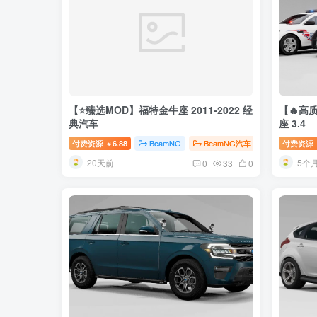
【⭐臻选MOD】福特金牛座 2011-2022 经
【🔥高质
典汽车
座 3.4
付费资源
6.88
BeamNG
BeamNG汽车
臻选MOD
付费资源
￥
20天前
5个
0
33
0