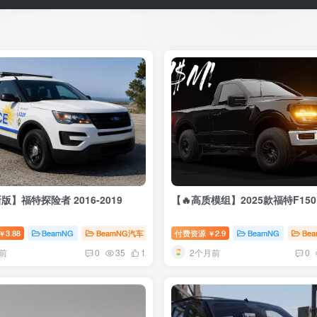
版】福特探险者 2016-2019
【🔥高质模组】2025款福特F150
3.88
BeamNG
BeamNG汽车
付费资源
2.9
BeamNG
Be
￥
￥
前
2个月前
0
35
1
0