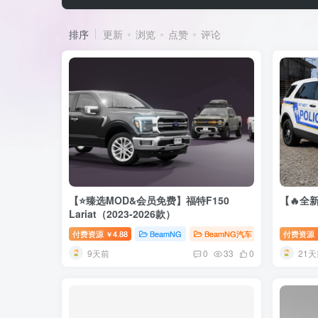
排序
更新
浏览
点赞
评论
【⭐臻选MOD&会员免费】福特F150
【🔥全新
Lariat（2023-2026款）
付费资源
4.88
BeamNG
BeamNG汽车
臻选MOD
付费资源
￥
9天前
21天
0
33
0