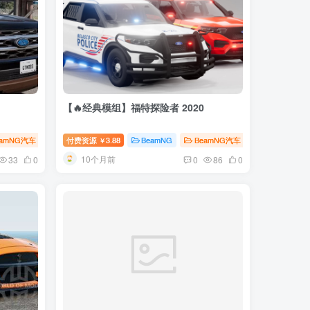
【🔥经典模组】福特探险者 2020
eamNG汽车
付费资源
3.88
BeamNG
BeamNG汽车
￥
10个月前
33
0
0
86
0