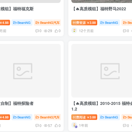
质模组】福特福克斯
【🔥高质模组】福特野马2022
4.88
BeamNG
BeamNG汽车
付费资源
3.88
BeamNG
B
￥
￥
个月前
12个月前
0
29
0
0
质自制】福特探险者
【🔥高质模组】2010-2015 福
1.2
4.88
BeamNG
BeamNG汽车
付费阅读
3.88
BeamNG
B
￥
￥
前
1年前
0
57
0
0