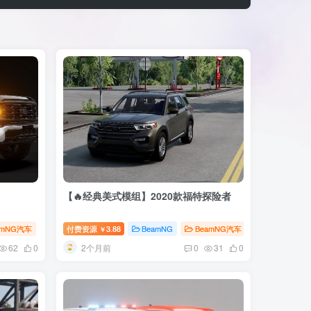
【🔥经典美式模组】2020款福特探险者
amNG汽车
付费资源
3.88
BeamNG
BeamNG汽车
￥
2个月前
62
0
0
31
0