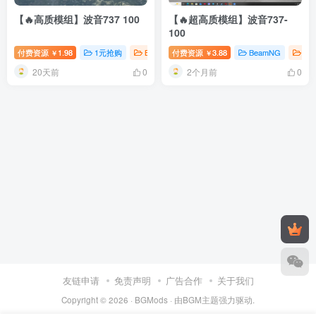
【🔥高质模组】波音737 100
【🔥超高质模组】波音737-
100
付费资源
1.98
1元抢购
BeamNG
付费资源
BeamNG飞机
3.88
BeamNG
Be
￥
￥
20天前
2个月前
0
0
友链申请
免责声明
广告合作
关于我们
Copyright © 2026 ·
BGMods
· 由
BGM主题
强力驱动.