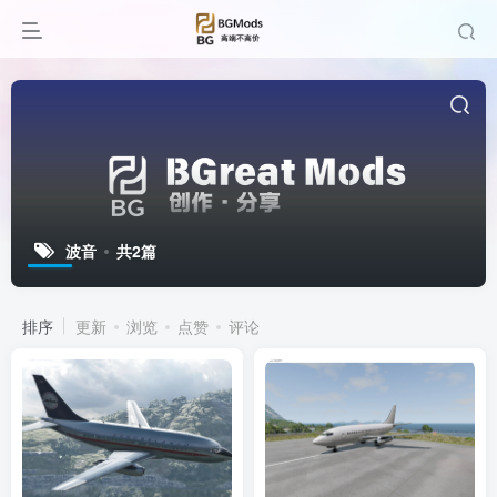
波音
共2篇
排序
更新
浏览
点赞
评论