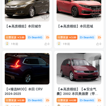
【🔥高质模组】本田城市
【🔥高质模组】本田思域
付费资源
3.88
BeamNG
BeamNG汽车
付费资源
3.88
BeamNG
Be
￥
￥
1年前
1年前
0
0
【⭐臻选MOD】本田 CRV
【🔥高质模组】【🔥安全气
2024-2025
囊】2002 本田奥德赛（带安
全气囊） 3.6
付费资源
6.88
BeamNG
BeamNG汽车
付费资源
4.88
臻选MOD
BeamNG
Be
￥
￥