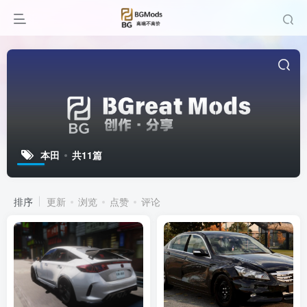
本田
共11篇
排序
更新
浏览
点赞
评论