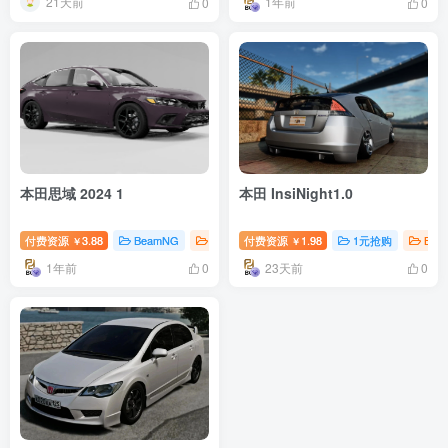
21天前
1年前
0
0
本田思域 2024 1
本田 InsiNight1.0
付费资源
3.88
BeamNG
BeamNG汽车
付费资源
1.98
1元抢购
Bea
￥
￥
1年前
23天前
0
0