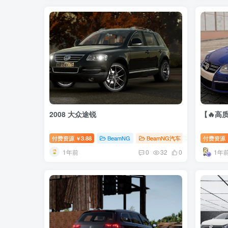
2008 大众途锐
【🔥高质
付费资源
3.88
BeamNG
BeamNG汽车
付费资源
￥
1年前
1年
0
32
0