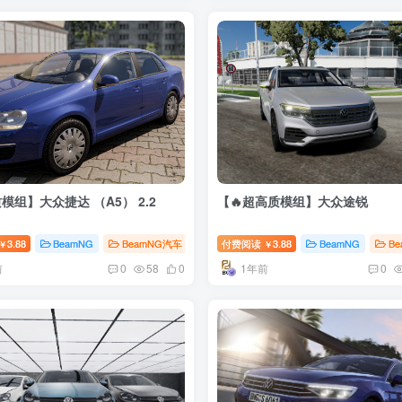
模组】大众捷达 （A5） 2.2
【🔥超高质模组】大众途锐
3.88
BeamNG
BeamNG汽车
付费阅读
3.88
BeamNG
B
￥
￥
前
1年前
0
58
0
0