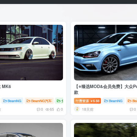
 MK6
【⭐臻选MOD&会员免费】大众Pol
款
BeamNG
BeamNG汽车
免费MOD
付费资源
6.88
BeamNG
B
￥
前
18天前
0
65
0
0