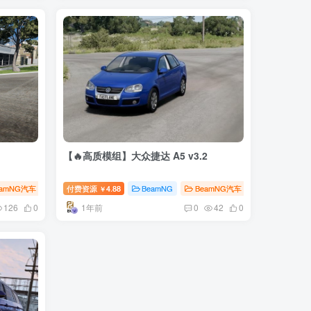
【🔥高质模组】大众捷达 A5 v3.2
eamNG汽车
会员专享
付费资源
4.88
BeamNG
BeamNG汽车
￥
1年前
126
0
0
42
0