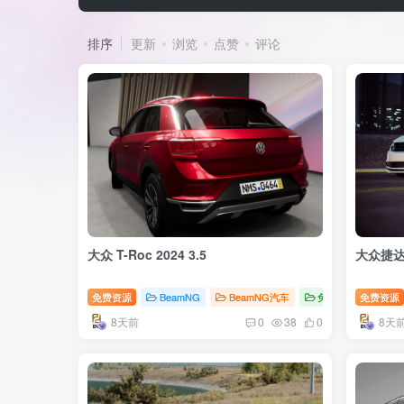
排序
更新
浏览
点赞
评论
大众 T-Roc 2024 3.5
大众捷达
免费资源
BeamNG
BeamNG汽车
免费MOD
免费资源
8天前
8天
0
38
0