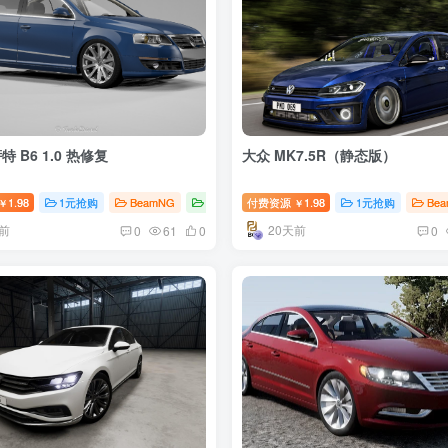
 B6 1.0 热修复
大众 MK7.5R（静态版）
1.98
1元抢购
BeamNG
BeamNG汽车
付费资源
1.98
1元抢购
Be
￥
￥
前
20天前
0
61
0
0