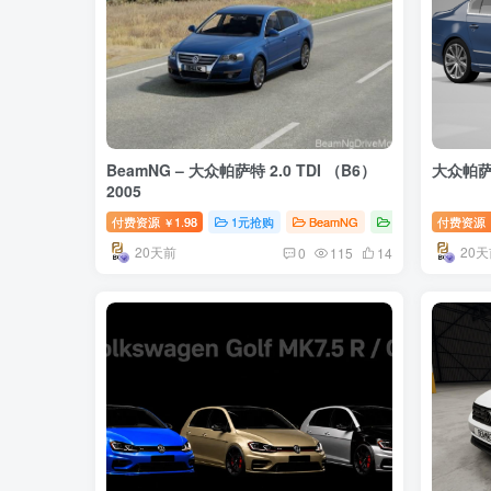
BeamNG – 大众帕萨特 2.0 TDI （B6）
大众帕萨特
2005
付费资源
1.98
1元抢购
BeamNG
BeamNG汽车
付费资源
￥
20天前
20天
0
115
14