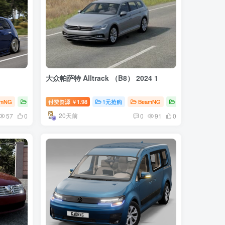
大众帕萨特 Alltrack （B8） 2024 1
amNG
BeamNG汽车
付费资源
1.98
1元抢购
BeamNG
BeamNG汽车
￥
20天前
57
0
0
91
0