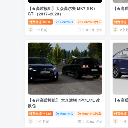
【🔥高质模组】大众高尔夫 MK7.5 R /
【🔥高
GTI（2017–2020）
付费资源
3.88
BeamNG
BeamNG汽车
付费资源
￥
1个月前
2个
0
19
0
【🔥超高质模组】 大众途锐 7P/7L/7L 改
【🔥高
款包
付费资源
4.88
BeamNG
BeamNG汽车
付费资源
￥
11个月前
11
0
84
0