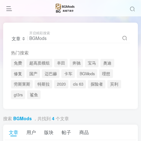
开启精彩搜索
文章
热门搜索
免费
超高质模组
丰田
奔驰
宝马
奥迪
修复
国产
迈巴赫
卡车
BGMods
理想
劳斯莱斯
特斯拉
2020
cls 63
探险者
宾利
gt3rs
鲨鱼
搜索
BGMods
，共找到
4
个文章
文章
用户
版块
帖子
商品