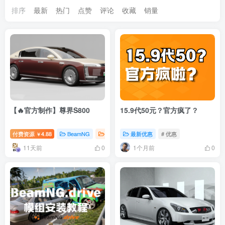
排序
最新
热门
点赞
评论
收藏
销量
【🔥官方制作】尊界S800
15.9代50元？官方疯了？
付费资源
4.88
BeamNG
BeamNG汽车
最新优惠
# 尊界
# 优惠
￥
11天前
1个月前
0
0