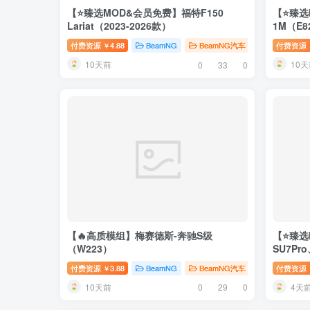
【⭐臻选MOD&会员免费】福特F150
【⭐臻选
Lariat（2023-2026款）
1M（E8
付费资源
4.88
BeamNG
BeamNG汽车
臻选MOD
付费资源
￥
10天前
10天
0
33
0
【🔥高质模组】梅赛德斯-奔驰S级
【⭐臻选
（W223）
SU7Pro
付费资源
3.88
BeamNG
BeamNG汽车
# 奔驰
付费资源
# 梅
￥
10天前
4天
0
29
0