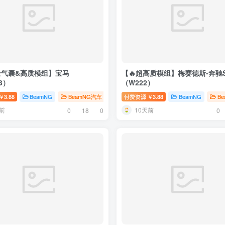
全气囊&高质模组】宝马
【🔥超高质模组】梅赛德斯-奔驰
3）
（W222）
3.88
BeamNG
BeamNG汽车
# 宝马
付费资源
3.88
BeamNG
B
￥
￥
前
10天前
0
18
0
0