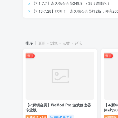
【7.1-7.7】永久钻石会员249.9 → 38.8谁能忍？
【7.13-7.28】吃美了！永久钻石会员打2折，便宜2
排序
更新
浏览
点赞
评论
置顶
置顶
【✅解锁会员】WeMod Pro 游戏修改器
【🔥新年
专业版
体+约2
付费资源
8.8
精品软件/工具
付费资源
￥