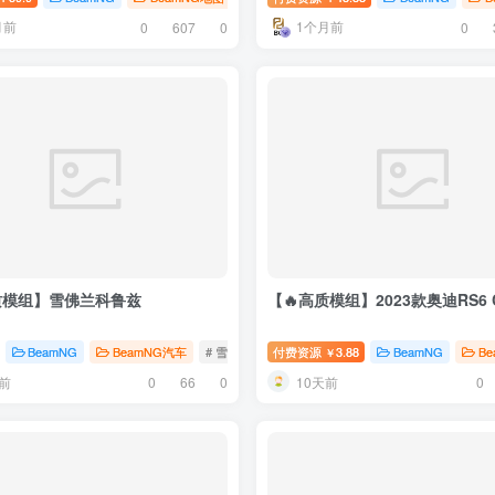
月前
1个月前
0
607
0
0
质模组】雪佛兰科鲁兹
【🔥高质模组】2023款奥迪RS6 
BeamNG
BeamNG汽车
# 雪佛兰
付费资源
3.88
BeamNG
B
￥
前
10天前
0
66
0
0