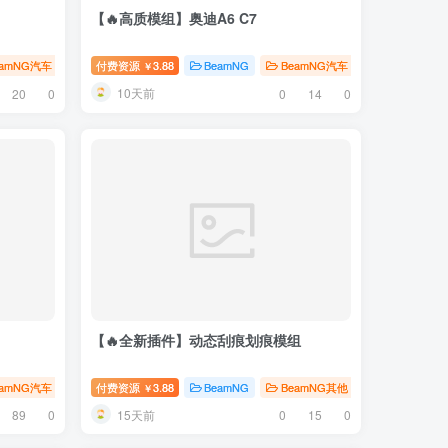
【🔥高质模组】奥迪A6 C7
eamNG汽车
# 宝马
付费资源
3.88
BeamNG
BeamNG汽车
# 奥迪
￥
10天前
20
0
0
14
0
【🔥全新插件】动态刮痕划痕模组
eamNG汽车
# 尊界
付费资源
3.88
BeamNG
BeamNG其他
￥
15天前
89
0
0
15
0