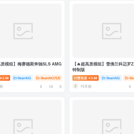
高质模组】梅赛德斯奔驰SLS AMG
【🔥超高质模组】雪佛兰科迈罗Z/
特制版
# 地图
3.88
BeamNG
BeamNG汽车
# 奔驰
付费资源
# 梅赛德斯
3.88
BeamNG
B
￥
￥
前
15天前
0
16
0
0