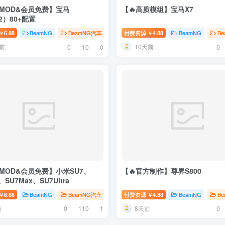
MOD&会员免费】宝马
【🔥高质模组】宝马X7
2）80+配置
# 福特
6.88
BeamNG
BeamNG汽车
臻选MOD
付费资源
# 宝马
4.88
BeamNG
B
￥
￥
前
10天前
0
10
0
0
MOD&会员免费】小米SU7、
【🔥官方制作】尊界S800
、SU7Max、SU7Ultra
赛德斯
6.88
BeamNG
BeamNG汽车
臻选MOD
付费资源
# 小米
4.88
BeamNG
B
￥
￥
前
8天前
0
110
1
0