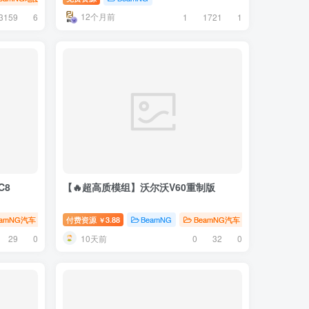
12个月前
3159
6
1
1721
1
C8
【🔥超高质模组】沃尔沃V60重制版
eamNG汽车
# 奥迪
付费资源
3.88
BeamNG
BeamNG汽车
# 沃尔沃
￥
10天前
29
0
0
32
0