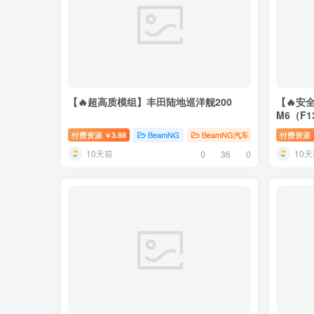
【🔥超高质模组】丰田陆地巡洋舰200
【🔥安
M6（F1
付费资源
3.88
BeamNG
BeamNG汽车
# 丰田
付费资源
￥
10天前
10天
0
36
0