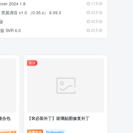
r 2024 1.8
17天前
调音 v1.0 （0.35.x） 6.09.3
20天前
版
20天前
SVR 6.0
20天前
置顶
G整合包
【🛠️必装补丁】玻璃贴图修复补丁
eamNG地图
BeamNG整合包
免费资源
BeamNG
# 整合包