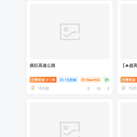
疯狂高速公路
【🔥超
付费资源
1.98
1元抢购
BeamNG
BeamNG地图
付费资源
￥
15天前
15天
0
19
0