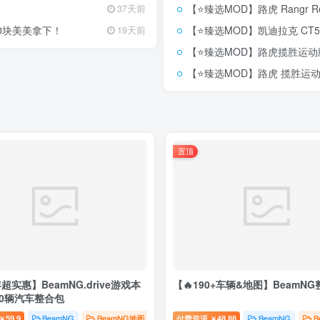
【⭐臻选MOD】路虎 Rangr Rove
37天前
00块美美拿下！
【⭐臻选MOD】凯迪拉克 CT5 黑翼
19天前
【⭐臻选MOD】路虎揽胜运动
【⭐臻选MOD】路虎 揽胜运动版 
置顶
超实惠】BeamNG.drive游戏本
【🔥190+车辆&地图】BeamN
00辆汽车整合包
59.9
BeamNG
BeamNG地图
BeamNG整合包
付费资源
48.88
# 游戏
BeamNG
B
￥
￥