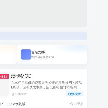
余**购买
售后支持
售后问题及时回复
臻选MOD
4833
在本栏目提供的资源皆为经正规质量检测的精品
MOD，因测试成本高，所以价格相对较高 钻石
会员可免费下载该栏目的全部MOD，无隐藏消费
51篇文章
更多文章
 – 2023修复版
20天前