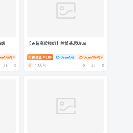
S级
【🔥超高质模组】兰博基尼Urus
eamNG汽车
# 奔驰
付费资源
# 梅赛德斯
3.88
BeamNG
BeamNG汽车
# 兰博基尼
￥
10天前
28
0
0
20
0