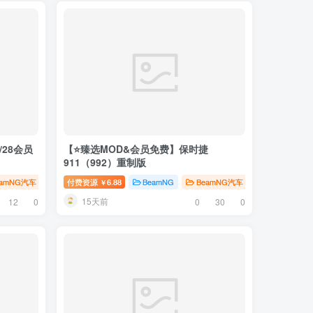
28会员
【⭐臻选MOD&会员免费】保时捷
911（992）重制版
eamNG汽车
# 雪佛兰
付费资源
6.88
BeamNG
BeamNG汽车
臻选MOD
￥
15天前
12
0
0
30
0